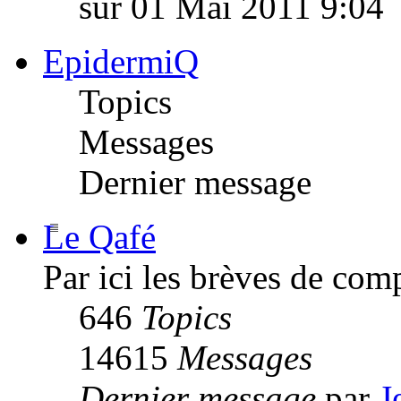
sur 01 Mai 2011 9:04
EpidermiQ
Topics
Messages
Dernier message
Le Qafé
Par ici les brèves de com
646
Topics
14615
Messages
Dernier message
par
J