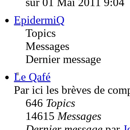
sur 01 Mai 2011 9:04
EpidermiQ
Topics
Messages
Dernier message
Le Qafé
Par ici les brèves de com
646
Topics
14615
Messages
Dernier message
par
J