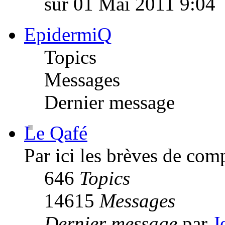
sur 01 Mai 2011 9:04
EpidermiQ
Topics
Messages
Dernier message
Le Qafé
Par ici les brèves de com
646
Topics
14615
Messages
Dernier message
par
J