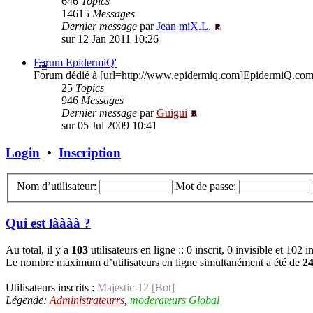
646
Topics
14615
Messages
Dernier message
par
Jean miX.L.
sur 12 Jan 2011 10:26
Forum EpidermiQ'
Forum dédié à [url=http://www.epidermiq.com]EpidermiQ.com[/
25
Topics
946
Messages
Dernier message
par
Guigui
sur 05 Jul 2009 10:41
Login
•
Inscription
Nom d’utilisateur:
Mot de passe:
Qui est làààà ?
Au total, il y a
103
utilisateurs en ligne :: 0 inscrit, 0 invisible et 102 
Le nombre maximum d’utilisateurs en ligne simultanément a été de
2
Utilisateurs inscrits :
Majestic-12 [Bot]
Légende:
Administrateurrs
,
moderateurs Global