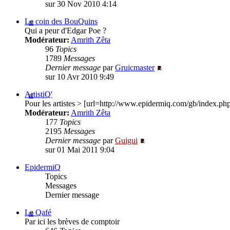
sur 30 Nov 2010 4:14
Le coin des BouQuins
Qui a peur d'Edgar Poe ?
Modérateur:
Amrith Zêta
96
Topics
1789
Messages
Dernier message
par
Gruicmaster
sur 10 Avr 2010 9:49
ArtistiQ'
Pour les artistes > [url=http://www.epidermiq.com/gb/index.
Modérateur:
Amrith Zêta
177
Topics
2195
Messages
Dernier message
par
Guigui
sur 01 Mai 2011 9:04
EpidermiQ
Topics
Messages
Dernier message
Le Qafé
Par ici les brèves de comptoir