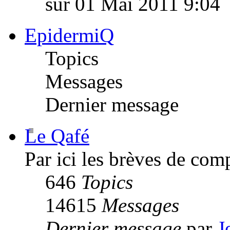
sur 01 Mai 2011 9:04
EpidermiQ
Topics
Messages
Dernier message
Le Qafé
Par ici les brèves de com
646
Topics
14615
Messages
Dernier message
par
J