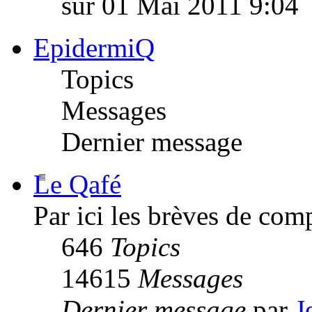
sur 01 Mai 2011 9:04
EpidermiQ
Topics
Messages
Dernier message
Le Qafé
Par ici les brèves de com
646
Topics
14615
Messages
Dernier message
par
J