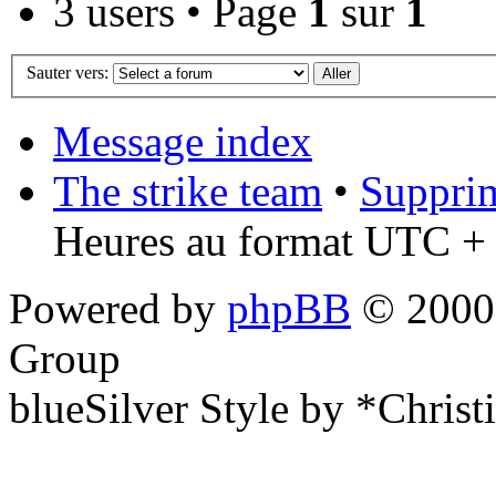
3 users • Page
1
sur
1
Sauter vers:
Message index
The strike team
•
Supprim
Heures au format UTC + 
Powered by
phpBB
© 2000,
Group
blueSilver Style by *Christ