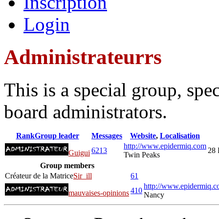
Inscription
Login
Administrateurrs
This is a special group, sp
board administrators.
Rank
Group leader
Messages
Website
,
Localisation
http://www.epidermiq.com
6213
28 
Guigui
Twin Peaks
Group members
Créateur de la Matrice
Sir_ill
61
http://www.epidermiq.c
410
mauvaises-opinions
Nancy