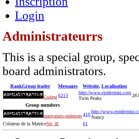
Inscription
Login
Administrateurrs
This is a special group, sp
board administrators.
Rank
Group leader
Messages
Website
,
Localisation
http://www.epidermiq.com
6213
28 
Guigui
Twin Peaks
Group members
http://www.epidermiq.c
410
mauvaises-opinions
Nancy
Créateur de la Matrice
Sir_ill
61