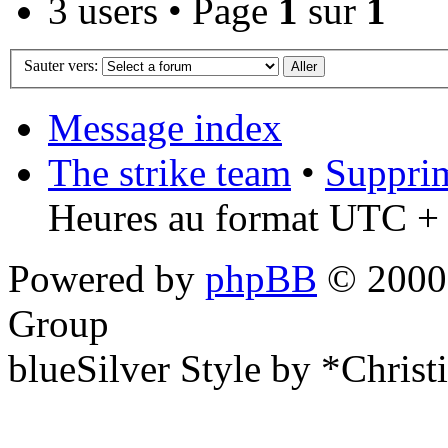
3 users • Page
1
sur
1
Sauter vers:
Message index
The strike team
•
Supprim
Heures au format UTC + 
Powered by
phpBB
© 2000,
Group
blueSilver Style by *Christ