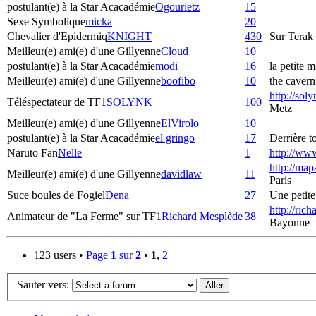
postulant(e) à la Star Acacadémie
Ogourietz
15
Sexe Symbolique
micka
20
Chevalier d'Epidermiq
KNIGHT
430
Sur Terak
Meilleur(e) ami(e) d'une Gillyenne
Cloud
10
postulant(e) à la Star Acacadémie
modi
16
la petite m
Meilleur(e) ami(e) d'une Gillyenne
boofibo
10
the cavern
http://sol
Téléspectateur de TF1
SOLYNK
100
Metz
Meilleur(e) ami(e) d'une Gillyenne
ElVirolo
10
postulant(e) à la Star Acacadémie
el gringo
17
Derrière to
Naruto Fan
Nelle
1
http://ww
http://map
Meilleur(e) ami(e) d'une Gillyenne
davidlaw
11
Paris
Suce boules de Fogiel
Dena
27
Une petite 
http://ric
Animateur de "La Ferme" sur TF1
Richard Mesplède
38
Bayonne
123 users •
Page
1
sur
2
•
1
,
2
Sauter vers: