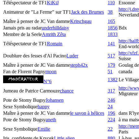
Téléspectateur de TF1
KiKiJ
110
Essonne
http://j.dre
Animateur de "La Ferme" sur TF1
Jack des Brumes
38
Neverland
Maître à penser de JC Van damme
Kritschgau
165
Jamais pris au radar
underhilldaisy
1856
Bdx
Membre de la Seele
Amrith Zêta
1833
http://hal
Téléspectateur de TF1
Romain
141
End-worl
http://xfzf
Doublure des fesses d'Al Pacino
Luder
517
Suisse
Maître à penser de JC Van damme
steph42x
179
Goulag de
Fan de Florent Pagny
moon
51
canada
1382
Le Village
N°6
http://www
Jumeau de Patrice Carmouze
chance
317
Migrateur
Pote de Stomy Bugsy
Johansen
246
Sexe Symbolique
happy
24
Maître à penser de JC Van damme
le savon à hélices
196
dans R'lye
Pote de Stomy Bugsy
aneth
224
à ma maiso
http://mem
Sexe Symbolique
Emilie
22
Paris
Iris, confidente de Krycek
Little.alien
880
Là-bas, au 