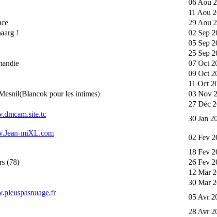
06 Aou 2
11 Aou 2
nce
29 Aou 2
aarg !
02 Sep 2
05 Sep 2
25 Sep 2
mandie
07 Oct 2
09 Oct 2
11 Oct 2
Mesnil(Blancok pour les intimes)
03 Nov 2
27 Déc 2
w.dmcam.site.tc
30 Jan 2
ww.Jean-miXL.com
02 Fev 2
18 Fev 2
rs (78)
26 Fev 2
12 Mar 2
30 Mar 2
w.pleuspasnuage.fr
05 Avr 2
28 Avr 2