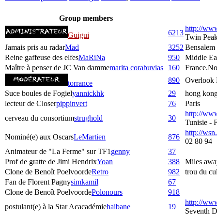
Group members
http://ww
6213
Guigui
Twin Pea
Jamais pris au radar
Mad
3252
Bensalem
Reine gaffeuse des elfes
MaRiNa
950
Middle Ea
Maître à penser de JC Van damme
marita corabuvias
160
France.No
890
Overlook 
torrance
Suce boules de Fogiel
yannickhk
29
hong kon
lecteur de Closer
pippinvert
76
Paris
http://ww
cerveau du consortium
strughold
30
Tunisie -
http://wsn.
Nominé(e) aux Oscars
LeMartien
876
02 80 94
Animateur de "La Ferme" sur TF1
genny
37
Prof de gratte de Jimi Hendrix
Yoan
388
Miles awa
Clone de Benoît Poelvoorde
Retro
982
trou du c
Fan de Florent Pagny
simkamil
67
Clone de Benoît Poelvoorde
Polonours
918
http://www
postulant(e) à la Star Acacadémie
haibane
19
Seventh D