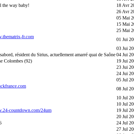
l the way baby!
18 Avr 2
26 Avr 2
05 Mai 2
15 Mai 2
25 Mai 2
w.thematrix-fr.com
01 Jui 2
03 Jui 2
 sabord, résident du Sirius, actuellement amarré quai de Saône
04 Jui 2
e Colombes (92)
19 Jui 2
23 Jui 2
24 Jui 2
05 Jul 2
tuckfrance.com
08 Jul 2
10 Jul 2
10 Jul 2
ww.24-countdown.com/24um
19 Jul 2
20 Jul 2
6
24 Jul 2
27 Jul 2