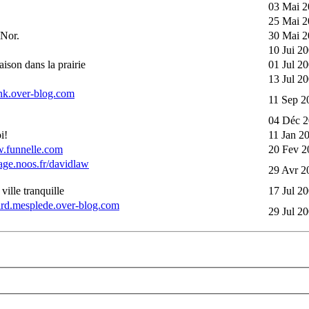
03 Mai 2
25 Mai 2
 Nor.
30 Mai 2
10 Jui 2
aison dans la prairie
01 Jul 2
13 Jul 2
ynk.over-blog.com
11 Sep 2
04 Déc 2
i!
11 Jan 2
w.funnelle.com
20 Fev 2
age.noos.fr/davidlaw
29 Avr 2
ville tranquille
17 Jul 2
hard.mesplede.over-blog.com
29 Jul 2