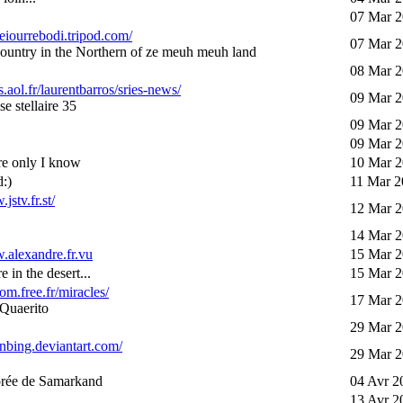
07 Mar 2
keiourrebodi.tripod.com/
07 Mar 2
e country in the Northern of ze meuh meuh land
08 Mar 2
s.aol.fr/laurentbarros/sries-news/
09 Mar 2
e stellaire 35
09 Mar 2
09 Mar 2
e only I know
10 Mar 2
d:)
11 Mar 2
jstv.fr.st/
12 Mar 2
14 Mar 2
.alexandre.fr.vu
15 Mar 2
in the desert...
15 Mar 2
com.free.fr/miracles/
17 Mar 2
 Quaerito
29 Mar 2
sonbing.deviantart.com/
29 Mar 2
rée de Samarkand
04 Avr 2
13 Avr 2