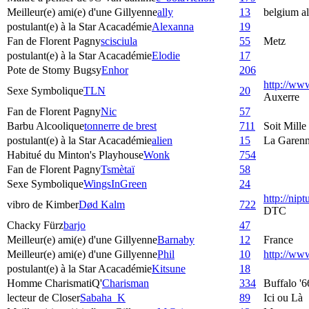
Meilleur(e) ami(e) d'une Gillyenne
ally
13
belgium al
postulant(e) à la Star Acacadémie
Alexanna
19
Fan de Florent Pagny
scisciula
55
Metz
postulant(e) à la Star Acacadémie
Elodie
17
Pote de Stomy Bugsy
Enhor
206
http://ww
Sexe Symbolique
TLN
20
Auxerre
Fan de Florent Pagny
Nic
57
Barbu Alcoolique
tonnerre de brest
711
Soit Mille
postulant(e) à la Star Acacadémie
alien
15
La Garenn
Habitué du Minton's Playhouse
Wonk
754
Fan de Florent Pagny
Tsmètaï
58
Sexe Symbolique
WingsInGreen
24
http://nip
vibro de Kimber
Død Kalm
722
DTC
Chacky Fürz
barjo
47
Meilleur(e) ami(e) d'une Gillyenne
Barnaby
12
France
Meilleur(e) ami(e) d'une Gillyenne
Phil
10
http://w
postulant(e) à la Star Acacadémie
Kitsune
18
Homme CharismatiQ'
Charisman
334
Buffalo '6
lecteur de Closer
Sabaha_K
89
Ici ou Là