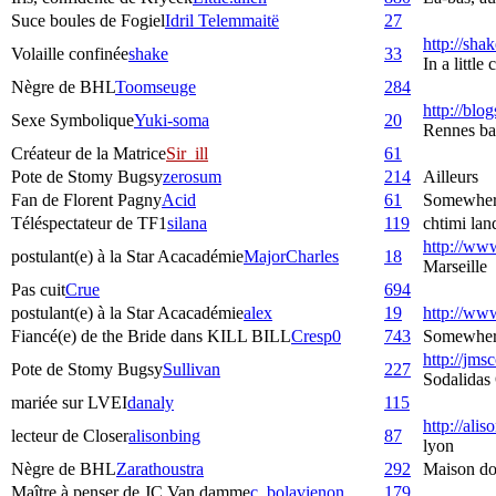
Suce boules de Fogiel
Idril Telemmaitë
27
http://sha
Volaille confinée
shake
33
In a littl
Nègre de BHL
Toomseuge
284
http://blog
Sexe Symbolique
Yuki-soma
20
Rennes bas
Créateur de la Matrice
Sir_ill
61
Pote de Stomy Bugsy
zerosum
214
Ailleurs
Fan de Florent Pagny
Acid
61
Somewher
Téléspectateur de TF1
silana
119
chtimi lan
http://www.
postulant(e) à la Star Acacadémie
MajorCharles
18
Marseille
Pas cuit
Crue
694
postulant(e) à la Star Acacadémie
alex
19
http://www
Fiancé(e) de the Bride dans KILL BILL
Cresp0
743
Somewhere 
http://jms
Pote de Stomy Bugsy
Sullivan
227
Sodalidas
mariée sur LVEI
danaly
115
http://ali
lecteur de Closer
alisonbing
87
lyon
Nègre de BHL
Zarathoustra
292
Maison do
Maître à penser de JC Van damme
c_bolavienon
179