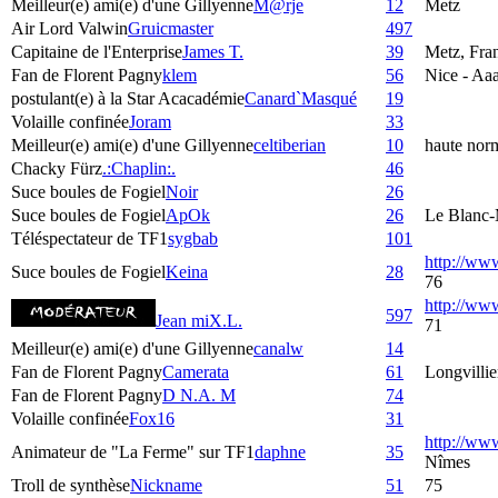
Meilleur(e) ami(e) d'une Gillyenne
M@rje
12
Metz
Air Lord Valwin
Gruicmaster
497
Capitaine de l'Enterprise
James T.
39
Metz, Fra
Fan de Florent Pagny
klem
56
Nice - Aaa
postulant(e) à la Star Acacadémie
Canard`Masqué
19
Volaille confinée
Joram
33
Meilleur(e) ami(e) d'une Gillyenne
celtiberian
10
haute nor
Chacky Fürz
.:Chaplin:.
46
Suce boules de Fogiel
Noir
26
Suce boules de Fogiel
ApOk
26
Le Blanc-
Téléspectateur de TF1
sygbab
101
http://ww
Suce boules de Fogiel
Keina
28
76
http://w
597
Jean miX.L.
71
Meilleur(e) ami(e) d'une Gillyenne
canalw
14
Fan de Florent Pagny
Camerata
61
Longvillie
Fan de Florent Pagny
D N.A. M
74
Volaille confinée
Fox16
31
http://ww
Animateur de "La Ferme" sur TF1
daphne
35
Nîmes
Troll de synthèse
Nickname
51
75