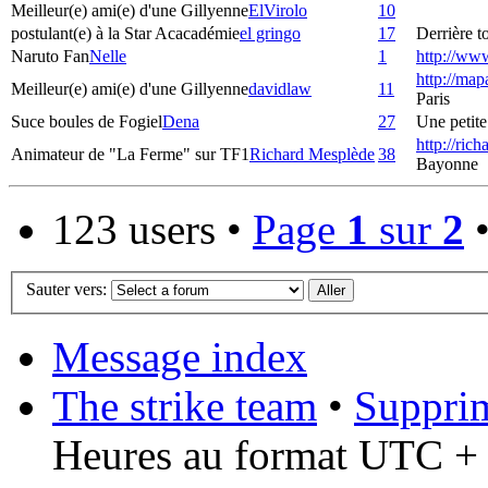
Meilleur(e) ami(e) d'une Gillyenne
ElVirolo
10
postulant(e) à la Star Acacadémie
el gringo
17
Derrière to
Naruto Fan
Nelle
1
http://ww
http://map
Meilleur(e) ami(e) d'une Gillyenne
davidlaw
11
Paris
Suce boules de Fogiel
Dena
27
Une petite 
http://ric
Animateur de "La Ferme" sur TF1
Richard Mesplède
38
Bayonne
123 users •
Page
1
sur
2
Sauter vers:
Message index
The strike team
•
Supprim
Heures au format UTC + 