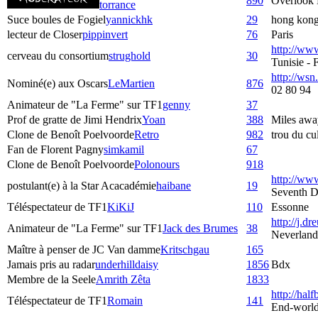
890
Overlook 
torrance
Suce boules de Fogiel
yannickhk
29
hong kon
lecteur de Closer
pippinvert
76
Paris
http://ww
cerveau du consortium
strughold
30
Tunisie -
http://wsn.
Nominé(e) aux Oscars
LeMartien
876
02 80 94
Animateur de "La Ferme" sur TF1
genny
37
Prof de gratte de Jimi Hendrix
Yoan
388
Miles awa
Clone de Benoît Poelvoorde
Retro
982
trou du c
Fan de Florent Pagny
simkamil
67
Clone de Benoît Poelvoorde
Polonours
918
http://www
postulant(e) à la Star Acacadémie
haibane
19
Seventh D
Téléspectateur de TF1
KiKiJ
110
Essonne
http://j.dre
Animateur de "La Ferme" sur TF1
Jack des Brumes
38
Neverland
Maître à penser de JC Van damme
Kritschgau
165
Jamais pris au radar
underhilldaisy
1856
Bdx
Membre de la Seele
Amrith Zêta
1833
http://hal
Téléspectateur de TF1
Romain
141
End-worl