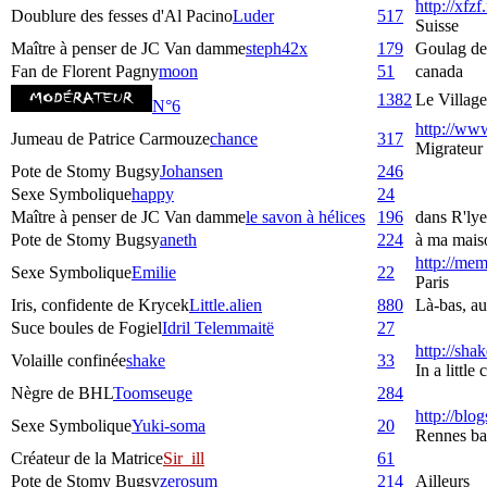
http://xfzf
Doublure des fesses d'Al Pacino
Luder
517
Suisse
Maître à penser de JC Van damme
steph42x
179
Goulag de
Fan de Florent Pagny
moon
51
canada
1382
Le Village
N°6
http://www
Jumeau de Patrice Carmouze
chance
317
Migrateur
Pote de Stomy Bugsy
Johansen
246
Sexe Symbolique
happy
24
Maître à penser de JC Van damme
le savon à hélices
196
dans R'lye
Pote de Stomy Bugsy
aneth
224
à ma maiso
http://mem
Sexe Symbolique
Emilie
22
Paris
Iris, confidente de Krycek
Little.alien
880
Là-bas, au 
Suce boules de Fogiel
Idril Telemmaitë
27
http://sha
Volaille confinée
shake
33
In a littl
Nègre de BHL
Toomseuge
284
http://blog
Sexe Symbolique
Yuki-soma
20
Rennes bas
Créateur de la Matrice
Sir_ill
61
Pote de Stomy Bugsy
zerosum
214
Ailleurs