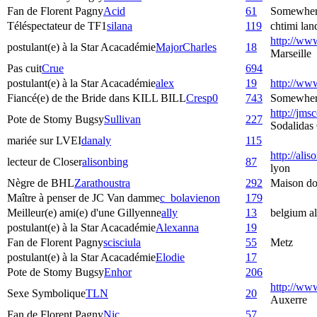
Fan de Florent Pagny
Acid
61
Somewher
Téléspectateur de TF1
silana
119
chtimi lan
http://www.
postulant(e) à la Star Acacadémie
MajorCharles
18
Marseille
Pas cuit
Crue
694
postulant(e) à la Star Acacadémie
alex
19
http://www
Fiancé(e) de the Bride dans KILL BILL
Cresp0
743
Somewhere 
http://jms
Pote de Stomy Bugsy
Sullivan
227
Sodalidas
mariée sur LVEI
danaly
115
http://ali
lecteur de Closer
alisonbing
87
lyon
Nègre de BHL
Zarathoustra
292
Maison do
Maître à penser de JC Van damme
c_bolavienon
179
Meilleur(e) ami(e) d'une Gillyenne
ally
13
belgium al
postulant(e) à la Star Acacadémie
Alexanna
19
Fan de Florent Pagny
scisciula
55
Metz
postulant(e) à la Star Acacadémie
Elodie
17
Pote de Stomy Bugsy
Enhor
206
http://ww
Sexe Symbolique
TLN
20
Auxerre
Fan de Florent Pagny
Nic
57