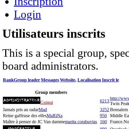
Inscription
Login
Utilisateurs inscrits
This is a special group, sp
board administrators.
Rank
Group leader
Messages
Website
,
Localisation
Inscrit le
Group members
http://ww
6213
Guigui
Twin Pea
Jamais pris au radar
Mad
3252
Bensalem
Reine gaffeuse des elfes
MaRiNa
950
Middle Ea
Maître à penser de JC Van damme
marita corabuvias
160
France.No