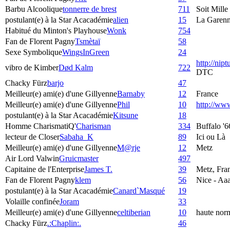
Barbu Alcoolique
tonnerre de brest
711
Soit Mille
postulant(e) à la Star Acacadémie
alien
15
La Garenn
Habitué du Minton's Playhouse
Wonk
754
Fan de Florent Pagny
Tsmètaï
58
Sexe Symbolique
WingsInGreen
24
http://nip
vibro de Kimber
Død Kalm
722
DTC
Chacky Fürz
barjo
47
Meilleur(e) ami(e) d'une Gillyenne
Barnaby
12
France
Meilleur(e) ami(e) d'une Gillyenne
Phil
10
http://w
postulant(e) à la Star Acacadémie
Kitsune
18
Homme CharismatiQ'
Charisman
334
Buffalo '6
lecteur de Closer
Sabaha_K
89
Ici ou Là
Meilleur(e) ami(e) d'une Gillyenne
M@rje
12
Metz
Air Lord Valwin
Gruicmaster
497
Capitaine de l'Enterprise
James T.
39
Metz, Fra
Fan de Florent Pagny
klem
56
Nice - Aaa
postulant(e) à la Star Acacadémie
Canard`Masqué
19
Volaille confinée
Joram
33
Meilleur(e) ami(e) d'une Gillyenne
celtiberian
10
haute nor
Chacky Fürz
.:Chaplin:.
46