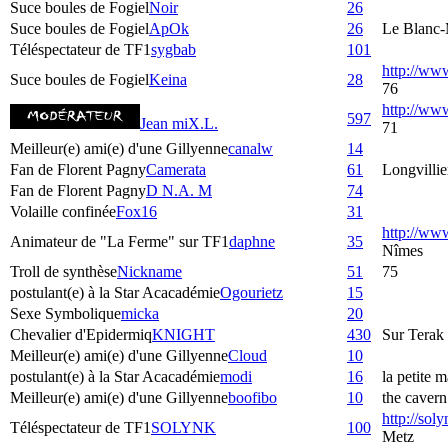
Suce boules de Fogiel
Noir
26
Suce boules de Fogiel
ApOk
26
Le Blanc-
Téléspectateur de TF1
sygbab
101
http://ww
Suce boules de Fogiel
Keina
28
76
http://w
597
Jean miX.L.
71
Meilleur(e) ami(e) d'une Gillyenne
canalw
14
Fan de Florent Pagny
Camerata
61
Longvillie
Fan de Florent Pagny
D N.A. M
74
Volaille confinée
Fox16
31
http://ww
Animateur de "La Ferme" sur TF1
daphne
35
Nîmes
Troll de synthèse
Nickname
51
75
postulant(e) à la Star Acacadémie
Ogourietz
15
Sexe Symbolique
micka
20
Chevalier d'Epidermiq
KNIGHT
430
Sur Terak
Meilleur(e) ami(e) d'une Gillyenne
Cloud
10
postulant(e) à la Star Acacadémie
modi
16
la petite m
Meilleur(e) ami(e) d'une Gillyenne
boofibo
10
the cavern
http://sol
Téléspectateur de TF1
SOLYNK
100
Metz