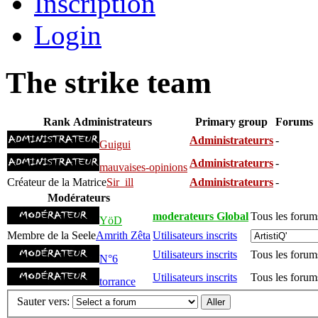
Inscription
Login
The strike team
Rank
Administrateurs
Primary group
Forums
Administrateurrs
-
Guigui
Administrateurrs
-
mauvaises-opinions
Créateur de la Matrice
Sir_ill
Administrateurrs
-
Modérateurs
moderateurs Global
Tous les forum
YöD
Membre de la Seele
Amrith Zêta
Utilisateurs inscrits
Utilisateurs inscrits
Tous les forum
N°6
Utilisateurs inscrits
Tous les forum
torrance
Sauter vers: