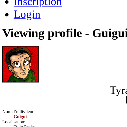
Inscription
Login
Viewing profile - Guigu
Tyr
Nom d’utilisateur:
Guigui
Localisation:
Twin Peaks