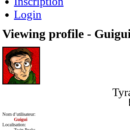
Inscription
Login
Viewing profile - Guigu
Tyr
Nom d’utilisateur:
Guigui
Localisation:
Twin Peaks