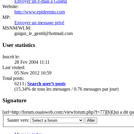
Envoyer un e-mail à Guigui
Website:
http://www.epidermiq.com
MP:
Envoyer un message privé
MSNM/WLM:
guigui_le_gentil@hotmail.com
User statistics
Inscrit le:
28 Fev 2004 11:11
Last visited:
05 Nov 2012 16:59
Total posts:
6213 |
Search user’s posts
(15.34% de tous les messages / 0.76 messages par jour)
Signature
[url=http://forum.ouaisweb.com:/viewforum.php?f=77][b]Qui a dit que l
Sauter vers: