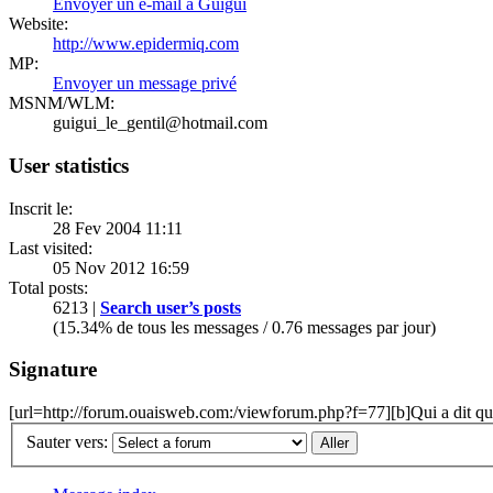
Envoyer un e-mail à Guigui
Website:
http://www.epidermiq.com
MP:
Envoyer un message privé
MSNM/WLM:
guigui_le_gentil@hotmail.com
User statistics
Inscrit le:
28 Fev 2004 11:11
Last visited:
05 Nov 2012 16:59
Total posts:
6213 |
Search user’s posts
(15.34% de tous les messages / 0.76 messages par jour)
Signature
[url=http://forum.ouaisweb.com:/viewforum.php?f=77][b]Qui a dit que l
Sauter vers: