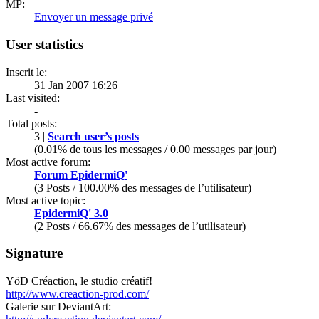
MP:
Envoyer un message privé
User statistics
Inscrit le:
31 Jan 2007 16:26
Last visited:
-
Total posts:
3 |
Search user’s posts
(0.01% de tous les messages / 0.00 messages par jour)
Most active forum:
Forum EpidermiQ'
(3 Posts / 100.00% des messages de l’utilisateur)
Most active topic:
EpidermiQ' 3.0
(2 Posts / 66.67% des messages de l’utilisateur)
Signature
YöD Créaction, le studio créatif!
http://www.creaction-prod.com/
Galerie sur DeviantArt: