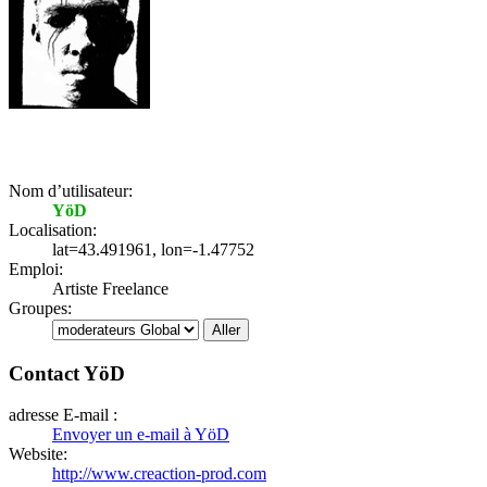
Nom d’utilisateur:
YöD
Localisation:
lat=43.491961, lon=-1.47752
Emploi:
Artiste Freelance
Groupes:
Contact YöD
adresse E-mail :
Envoyer un e-mail à YöD
Website:
http://www.creaction-prod.com