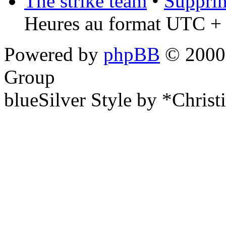
The strike team
•
Supprim
Heures au format UTC + 
Powered by
phpBB
© 2000,
Group
blueSilver Style by *Christ