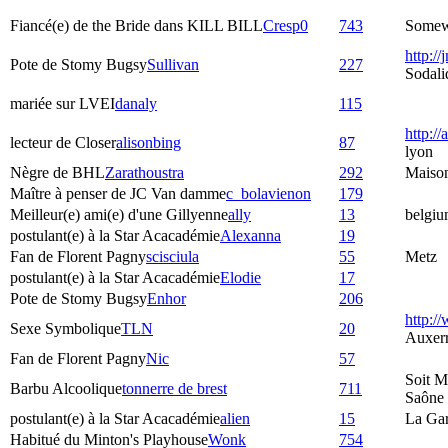
Fiancé(e) de the Bride dans KILL BILL
Cresp0
743
Somewh
http://
Pote de Stomy Bugsy
Sullivan
227
Sodali
mariée sur LVEI
danaly
115
http://
lecteur de Closer
alisonbing
87
lyon
Nègre de BHL
Zarathoustra
292
Maiso
Maître à penser de JC Van damme
c_bolavienon
179
Meilleur(e) ami(e) d'une Gillyenne
ally
13
belgiu
postulant(e) à la Star Acacadémie
Alexanna
19
Fan de Florent Pagny
scisciula
55
Metz
postulant(e) à la Star Acacadémie
Elodie
17
Pote de Stomy Bugsy
Enhor
206
http:/
Sexe Symbolique
TLN
20
Auxer
Fan de Florent Pagny
Nic
57
Soit M
Barbu Alcoolique
tonnerre de brest
711
Saône
postulant(e) à la Star Acacadémie
alien
15
La Ga
Habitué du Minton's Playhouse
Wonk
754