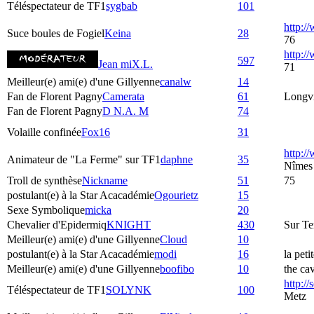
Téléspectateur de TF1
sygbab
101
http:/
Suce boules de Fogiel
Keina
28
76
http:
597
Jean miX.L.
71
Meilleur(e) ami(e) d'une Gillyenne
canalw
14
Fan de Florent Pagny
Camerata
61
Longvi
Fan de Florent Pagny
D N.A. M
74
Volaille confinée
Fox16
31
http:/
Animateur de "La Ferme" sur TF1
daphne
35
Nîmes
Troll de synthèse
Nickname
51
75
postulant(e) à la Star Acacadémie
Ogourietz
15
Sexe Symbolique
micka
20
Chevalier d'Epidermiq
KNIGHT
430
Sur Te
Meilleur(e) ami(e) d'une Gillyenne
Cloud
10
postulant(e) à la Star Acacadémie
modi
16
la peti
Meilleur(e) ami(e) d'une Gillyenne
boofibo
10
the ca
http:/
Téléspectateur de TF1
SOLYNK
100
Metz