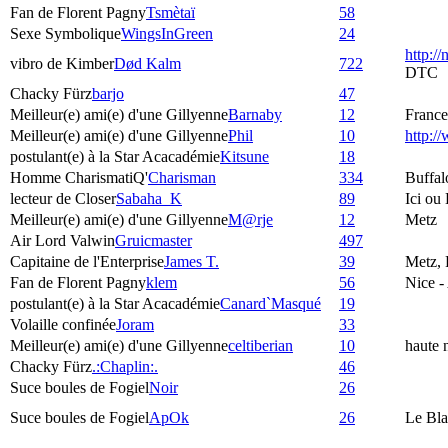
Fan de Florent Pagny
Tsmètaï
58
Sexe Symbolique
WingsInGreen
24
http:/
vibro de Kimber
Død Kalm
722
DTC
Chacky Fürz
barjo
47
Meilleur(e) ami(e) d'une Gillyenne
Barnaby
12
France
Meilleur(e) ami(e) d'une Gillyenne
Phil
10
http:
postulant(e) à la Star Acacadémie
Kitsune
18
Homme CharismatiQ'
Charisman
334
Buffal
lecteur de Closer
Sabaha_K
89
Ici ou
Meilleur(e) ami(e) d'une Gillyenne
M@rje
12
Metz
Air Lord Valwin
Gruicmaster
497
Capitaine de l'Enterprise
James T.
39
Metz, 
Fan de Florent Pagny
klem
56
Nice -
postulant(e) à la Star Acacadémie
Canard`Masqué
19
Volaille confinée
Joram
33
Meilleur(e) ami(e) d'une Gillyenne
celtiberian
10
haute 
Chacky Fürz
.:Chaplin:.
46
Suce boules de Fogiel
Noir
26
Suce boules de Fogiel
ApOk
26
Le Bla