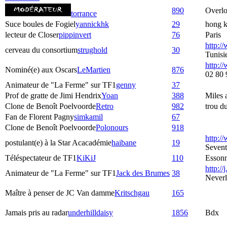
890
Overlo
torrance
Suce boules de Fogiel
yannickhk
29
hong 
lecteur de Closer
pippinvert
76
Paris
http:/
cerveau du consortium
strughold
30
Tunisi
http://
Nominé(e) aux Oscars
LeMartien
876
02 80 
Animateur de "La Ferme" sur TF1
genny
37
Prof de gratte de Jimi Hendrix
Yoan
388
Miles
Clone de Benoît Poelvoorde
Retro
982
trou d
Fan de Florent Pagny
simkamil
67
Clone de Benoît Poelvoorde
Polonours
918
http:/
postulant(e) à la Star Acacadémie
haibane
19
Seven
Téléspectateur de TF1
KiKiJ
110
Esson
http://j
Animateur de "La Ferme" sur TF1
Jack des Brumes
38
Never
Maître à penser de JC Van damme
Kritschgau
165
Jamais pris au radar
underhilldaisy
1856
Bdx