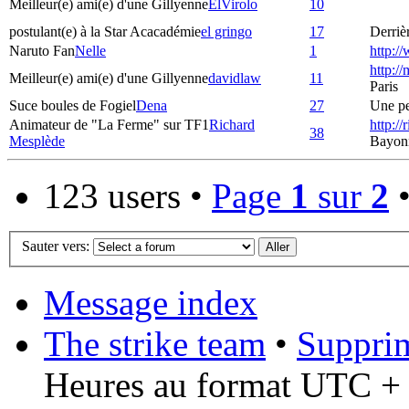
Meilleur(e) ami(e) d'une Gillyenne
ElVirolo
10
postulant(e) à la Star Acacadémie
el gringo
17
Derrièr
Naruto Fan
Nelle
1
http:/
http:/
Meilleur(e) ami(e) d'une Gillyenne
davidlaw
11
Paris
Suce boules de Fogiel
Dena
27
Une pet
Animateur de "La Ferme" sur TF1
Richard
http:/
38
Mesplède
Bayon
123 users •
Page
1
sur
2
Sauter vers:
Message index
The strike team
•
Supprim
Heures au format UTC + 