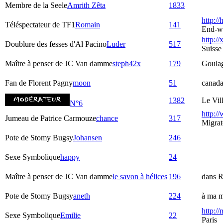
Membre de la Seele
Amrith Zêta
1833
http:/
Téléspectateur de TF1
Romain
141
End-w
http://
Doublure des fesses d'Al Pacino
Luder
517
Suisse
Maître à penser de JC Van damme
steph42x
179
Goula
Fan de Florent Pagny
moon
51
canad
1382
Le Vil
N°6
http:/
Jumeau de Patrice Carmouze
chance
317
Migrat
Pote de Stomy Bugsy
Johansen
246
Sexe Symbolique
happy
24
Maître à penser de JC Van damme
le savon à hélices
196
dans R
Pote de Stomy Bugsy
aneth
224
à ma m
http:/
Sexe Symbolique
Emilie
22
Paris