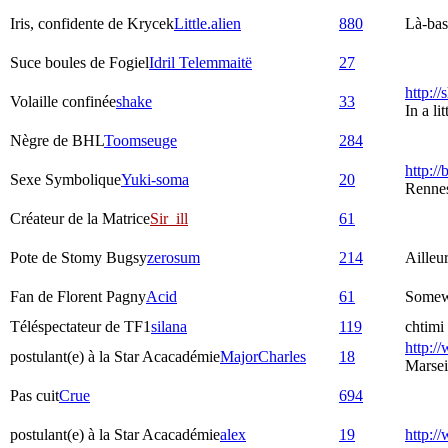
Iris, confidente de Krycek
Little.alien
880
Là-bas,
Suce boules de Fogiel
Idril Telemmaitë
27
http:/
Volaille confinée
shake
33
In a l
Nègre de BHL
Toomseuge
284
http://
Sexe Symbolique
Yuki-soma
20
Rennes
Créateur de la Matrice
Sir_ill
61
Pote de Stomy Bugsy
zerosum
214
Ailleu
Fan de Florent Pagny
Acid
61
Somew
Téléspectateur de TF1
silana
119
chtimi 
http://
postulant(e) à la Star Acacadémie
MajorCharles
18
Marsei
Pas cuit
Crue
694
postulant(e) à la Star Acacadémie
alex
19
http:/