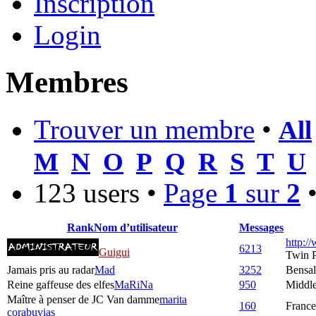
Inscription
Login
Membres
Trouver un membre
•
All
M
N
O
P
Q
R
S
T
U
123 users •
Page
1
sur
2
Rank
Nom d’utilisateur
Messages
http:/
6213
Guigui
Twin 
Jamais pris au radar
Mad
3252
Bensa
Reine gaffeuse des elfes
MaRiNa
950
Middle
Maître à penser de JC Van damme
marita
160
France
corabuvias