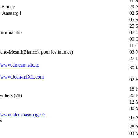
11 
 France
29 
- Aaaaarg !
02 
05 
25 S
 normandie
07 O
09 O
11 O
anc-Mesnil(Blancok pour les intimes)
03 
27 
//www.dmcam.site.tc
30 J
://www.Jean-miXL.com
02 
18 
illiers (78)
26 
12 
30 
//www.pleuspasnuage.fr
05 A
s
28 A
03 