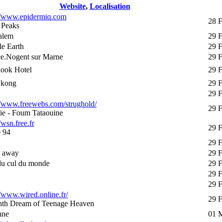
Website
,
Localisation
://www.epidermiq.com
28 F
 Peaks
alem
29 
e Earth
29 
ce.Nogent sur Marne
29 
look Hotel
29 
 kong
29 
29 
//www.freewebs.com/strughold/
29 
ie - Foum Tataouine
/wsn.free.fr
29 
 94
29 
s away
29 
du cul du monde
29 
29 
29 
//www.wired.online.fr/
29 
nth Dream of Teenage Heaven
nne
01 