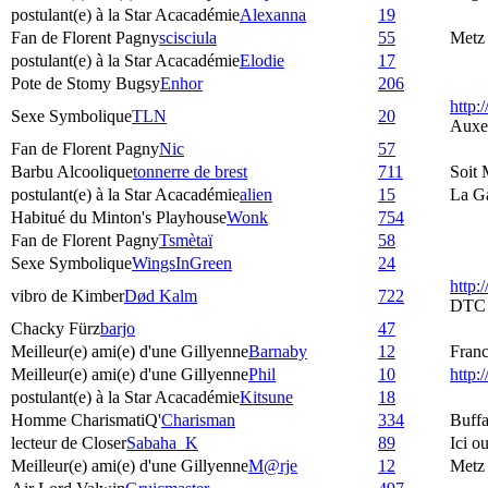
postulant(e) à la Star Acacadémie
Alexanna
19
Fan de Florent Pagny
scisciula
55
Metz
postulant(e) à la Star Acacadémie
Elodie
17
Pote de Stomy Bugsy
Enhor
206
http:
Sexe Symbolique
TLN
20
Auxe
Fan de Florent Pagny
Nic
57
Barbu Alcoolique
tonnerre de brest
711
Soit 
postulant(e) à la Star Acacadémie
alien
15
La G
Habitué du Minton's Playhouse
Wonk
754
Fan de Florent Pagny
Tsmètaï
58
Sexe Symbolique
WingsInGreen
24
http:
vibro de Kimber
Død Kalm
722
DTC
Chacky Fürz
barjo
47
Meilleur(e) ami(e) d'une Gillyenne
Barnaby
12
Fran
Meilleur(e) ami(e) d'une Gillyenne
Phil
10
http
postulant(e) à la Star Acacadémie
Kitsune
18
Homme CharismatiQ'
Charisman
334
Buffa
lecteur de Closer
Sabaha_K
89
Ici o
Meilleur(e) ami(e) d'une Gillyenne
M@rje
12
Metz