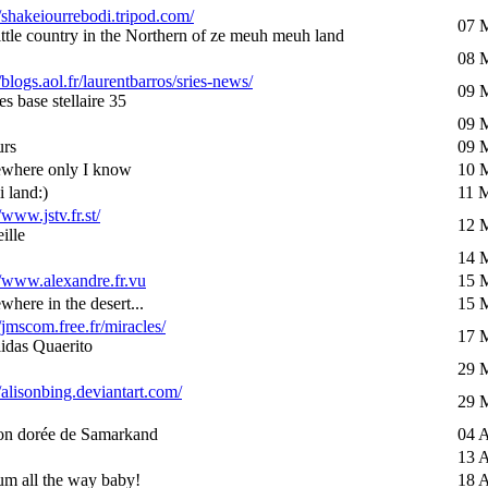
//shakeiourrebodi.tripod.com/
07 
little country in the Northern of ze meuh meuh land
08 
//blogs.aol.fr/laurentbarros/sries-news/
09 
s base stellaire 35
09 
urs
09 
where only I know
10 
i land:)
11 
/www.jstv.fr.st/
12 
ille
14 
//www.alexandre.fr.vu
15 
here in the desert...
15 
//jmscom.free.fr/miracles/
17 
idas Quaerito
29 
//alisonbing.deviantart.com/
29 
on dorée de Samarkand
04 A
13 A
um all the way baby!
18 A