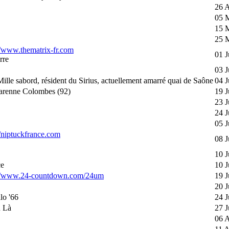
26 A
05 
15 
25 
//www.thematrix-fr.com
01 J
rre
03 J
Mille sabord, résident du Sirius, actuellement amarré quai de Saône
04 J
arenne Colombes (92)
19 J
23 J
24 J
05 J
//niptuckfrance.com
08 J
10 J
ce
10 J
://www.24-countdown.com/24um
19 J
20 J
lo '66
24 J
u Là
27 J
06 