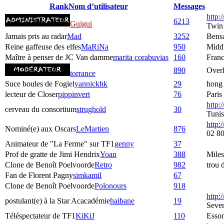
Rank
Nom d’utilisateur
Messages
http
6213
Guigui
Twin
Jamais pris au radar
Mad
3252
Bens
Reine gaffeuse des elfes
MaRiNa
950
Middl
Maître à penser de JC Van damme
marita corabuvias
160
Fran
890
Over
torrance
Suce boules de Fogiel
yannickhk
29
hong
lecteur de Closer
pippinvert
76
Paris
http:
cerveau du consortium
strughold
30
Tunis
http:/
Nominé(e) aux Oscars
LeMartien
876
02 80
Animateur de "La Ferme" sur TF1
genny
37
Prof de gratte de Jimi Hendrix
Yoan
388
Mile
Clone de Benoît Poelvoorde
Retro
982
trou 
Fan de Florent Pagny
simkamil
67
Clone de Benoît Poelvoorde
Polonours
918
http:
postulant(e) à la Star Acacadémie
haibane
19
Seve
Téléspectateur de TF1
KiKiJ
110
Esso