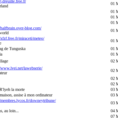
/j.dreuille.free.fr
01 
rland
01 
01 
01 
//halfbrain.over-blog.com/
01 
world
/xfzf.free.fr/miraceti/meteo/
01 
e
ag de Tunguska
01 
da
01 
llage
02 
//www.lvei.net/lawebserie/
02 
teur
02 
02 
R'lyeh la morte
03 
maison, assise à mon ordinateur
03 
//membres.lycos.fr/downeytribune/
03 
s, au loin...
04 
07 