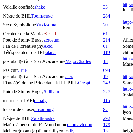
http:
Volaille confinée
shake
33
In a 
Nègre de BHL
Toomseuge
284
http:
Sexe Symbolique
Yuki-soma
20
Renne
Créateur de la Matrice
Sir_ill
61
Pote de Stomy Bugsy
zerosum
214
Aille
Fan de Florent Pagny
Acid
61
Some
Téléspectateur de TF1
silana
119
chtim
http:/
postulant(e) à la Star Acacadémie
MajorCharles
18
Marse
Pas cuit
Crue
694
postulant(e) à la Star Acacadémie
alex
19
http:
Fiancé(e) de the Bride dans KILL BILL
Cresp0
743
Somew
http:
Pote de Stomy Bugsy
Sullivan
227
Sodal
mariée sur LVEI
danaly
115
http:
lecteur de Closer
alisonbing
87
lyon
Nègre de BHL
Zarathoustra
292
Mais
Maître à penser de JC Van damme
c_bolavienon
179
Meilleur(e) ami(e) d'une Gillyenne
ally
13
belgi