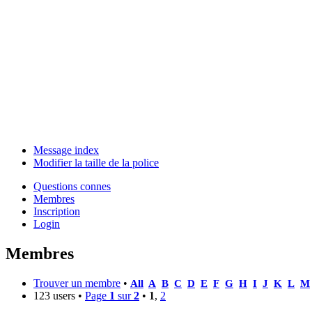
Message index
Modifier la taille de la police
Questions connes
Membres
Inscription
Login
Membres
Trouver un membre
•
All
A
B
C
D
E
F
G
H
I
J
K
L
M
123 users •
Page
1
sur
2
•
1
,
2