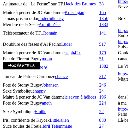
http:/
Animateur de "La Ferme" sur TF1
Jack des Brumes
38
Neve
Maître à penser de JC Van damme
Kritschgau
165
Jamais pris au radar
underhilldaisy
1856
Bdx
Membre de la Seele
Amrith Zêta
1833
http:
Téléspectateur de TF1
Romain
141
End-
http:/
Doublure des fesses d'Al Pacino
Luder
517
Suiss
Maître à penser de JC Van damme
steph42x
179
Goul
Fan de Florent Pagny
moon
51
cana
1382
Le Vi
N°6
http:
Jumeau de Patrice Carmouze
chance
317
Migra
Pote de Stomy Bugsy
Johansen
246
Sexe Symbolique
happy
24
Maître à penser de JC Van damme
le savon à hélices
196
dans 
Pote de Stomy Bugsy
aneth
224
à ma 
http:
Sexe Symbolique
Emilie
22
Paris
Iris, confidente de Krycek
Little.alien
880
Là-ba
Suce boules de Fogiel
Idril Telemmaitë
27