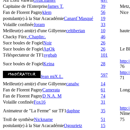
Air Lord Valwin
Gruicmaster
497
Capitaine de l'Enterprise
James T.
39
Metz,
Fan de Florent Pagny
klem
56
Nice 
postulant(e) à la Star Acacadémie
Canard`Masqué
19
Volaille confinée
Joram
33
Meilleur(e) ami(e) d'une Gillyenne
celtiberian
10
haute
Chacky Fürz
.:Chaplin:.
46
Suce boules de Fogiel
Noir
26
Suce boules de Fogiel
ApOk
26
Le Bl
Téléspectateur de TF1
sygbab
101
http:
Suce boules de Fogiel
Keina
28
76
http
597
Jean miX.L.
71
Meilleur(e) ami(e) d'une Gillyenne
canalw
14
Fan de Florent Pagny
Camerata
61
Longv
Fan de Florent Pagny
D N.A. M
74
Volaille confinée
Fox16
31
http:
Animateur de "La Ferme" sur TF1
daphne
35
Nîme
Troll de synthèse
Nickname
51
75
postulant(e) à la Star Acacadémie
Ogourietz
15