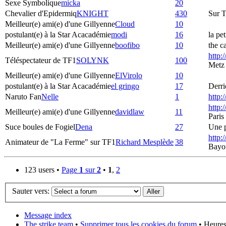
Sexe Symbolique
micka
20
Chevalier d'Epidermiq
KNIGHT
430
Sur T
Meilleur(e) ami(e) d'une Gillyenne
Cloud
10
postulant(e) à la Star Acacadémie
modi
16
la pe
Meilleur(e) ami(e) d'une Gillyenne
boofibo
10
the c
http:
Téléspectateur de TF1
SOLYNK
100
Metz
Meilleur(e) ami(e) d'une Gillyenne
ElVirolo
10
postulant(e) à la Star Acacadémie
el gringo
17
Derri
Naruto Fan
Nelle
1
http:
http:
Meilleur(e) ami(e) d'une Gillyenne
davidlaw
11
Paris
Suce boules de Fogiel
Dena
27
Une p
http:
Animateur de "La Ferme" sur TF1
Richard Mesplède
38
Bayo
123 users •
Page
1
sur
2
•
1
,
2
Sauter vers:
Message index
The strike team
•
Supprimer tous les cookies du forum
• Heures