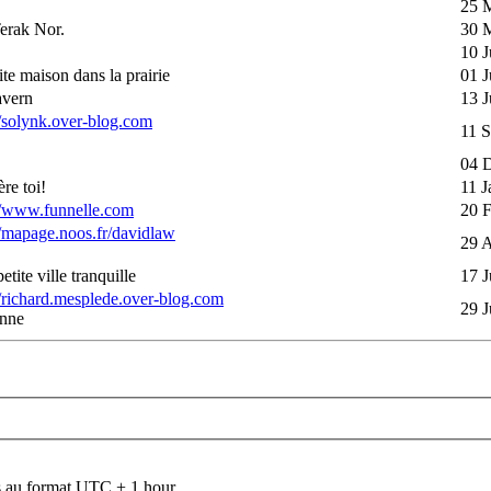
25 
erak Nor.
30 
10 J
tite maison dans la prairie
01 J
avern
13 J
//solynk.over-blog.com
11 S
04 
ère toi!
11 J
//www.funnelle.com
20 
//mapage.noos.fr/davidlaw
29 A
etite ville tranquille
17 J
//richard.mesplede.over-blog.com
29 J
nne
 au format UTC + 1 hour