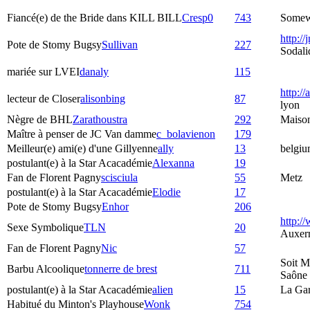
Fiancé(e) de the Bride dans KILL BILL
Cresp0
743
Somewh
http://
Pote de Stomy Bugsy
Sullivan
227
Sodali
mariée sur LVEI
danaly
115
http://
lecteur de Closer
alisonbing
87
lyon
Nègre de BHL
Zarathoustra
292
Maiso
Maître à penser de JC Van damme
c_bolavienon
179
Meilleur(e) ami(e) d'une Gillyenne
ally
13
belgiu
postulant(e) à la Star Acacadémie
Alexanna
19
Fan de Florent Pagny
scisciula
55
Metz
postulant(e) à la Star Acacadémie
Elodie
17
Pote de Stomy Bugsy
Enhor
206
http:/
Sexe Symbolique
TLN
20
Auxer
Fan de Florent Pagny
Nic
57
Soit M
Barbu Alcoolique
tonnerre de brest
711
Saône
postulant(e) à la Star Acacadémie
alien
15
La Ga
Habitué du Minton's Playhouse
Wonk
754