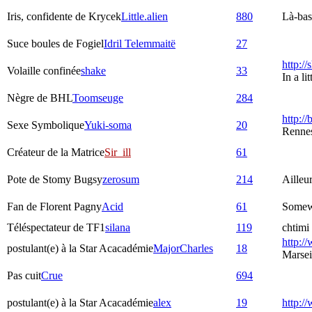
Iris, confidente de Krycek
Little.alien
880
Là-bas,
Suce boules de Fogiel
Idril Telemmaitë
27
http:/
Volaille confinée
shake
33
In a l
Nègre de BHL
Toomseuge
284
http://
Sexe Symbolique
Yuki-soma
20
Rennes
Créateur de la Matrice
Sir_ill
61
Pote de Stomy Bugsy
zerosum
214
Ailleu
Fan de Florent Pagny
Acid
61
Somew
Téléspectateur de TF1
silana
119
chtimi 
http://
postulant(e) à la Star Acacadémie
MajorCharles
18
Marsei
Pas cuit
Crue
694
postulant(e) à la Star Acacadémie
alex
19
http:/