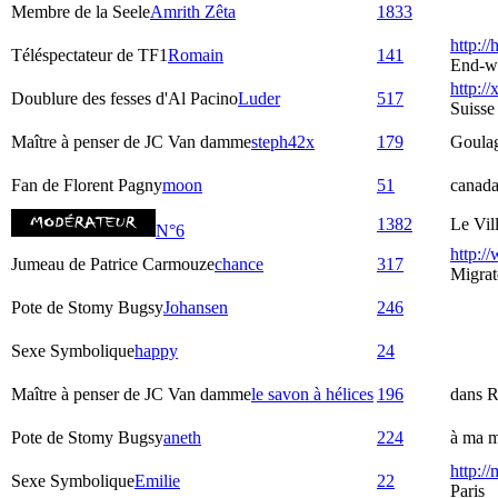
Membre de la Seele
Amrith Zêta
1833
http:/
Téléspectateur de TF1
Romain
141
End-w
http://
Doublure des fesses d'Al Pacino
Luder
517
Suisse
Maître à penser de JC Van damme
steph42x
179
Goula
Fan de Florent Pagny
moon
51
canad
1382
Le Vil
N°6
http:/
Jumeau de Patrice Carmouze
chance
317
Migrat
Pote de Stomy Bugsy
Johansen
246
Sexe Symbolique
happy
24
Maître à penser de JC Van damme
le savon à hélices
196
dans R
Pote de Stomy Bugsy
aneth
224
à ma m
http:/
Sexe Symbolique
Emilie
22
Paris