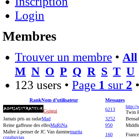
Inscription
Login
Membres
Trouver un membre
•
All
M
N
O
P
Q
R
S
T
U
123 users •
Page
1
sur
2
Rank
Nom d’utilisateur
Messages
http:/
6213
Guigui
Twin 
Jamais pris au radar
Mad
3252
Bensa
Reine gaffeuse des elfes
MaRiNa
950
Middle
Maître à penser de JC Van damme
marita
160
France
corabuvias