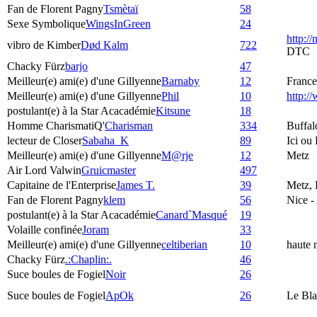
Fan de Florent Pagny
Tsmètaï
58
Sexe Symbolique
WingsInGreen
24
http:/
vibro de Kimber
Død Kalm
722
DTC
Chacky Fürz
barjo
47
Meilleur(e) ami(e) d'une Gillyenne
Barnaby
12
France
Meilleur(e) ami(e) d'une Gillyenne
Phil
10
http:
postulant(e) à la Star Acacadémie
Kitsune
18
Homme CharismatiQ'
Charisman
334
Buffal
lecteur de Closer
Sabaha_K
89
Ici ou
Meilleur(e) ami(e) d'une Gillyenne
M@rje
12
Metz
Air Lord Valwin
Gruicmaster
497
Capitaine de l'Enterprise
James T.
39
Metz, 
Fan de Florent Pagny
klem
56
Nice -
postulant(e) à la Star Acacadémie
Canard`Masqué
19
Volaille confinée
Joram
33
Meilleur(e) ami(e) d'une Gillyenne
celtiberian
10
haute 
Chacky Fürz
.:Chaplin:.
46
Suce boules de Fogiel
Noir
26
Suce boules de Fogiel
ApOk
26
Le Bla