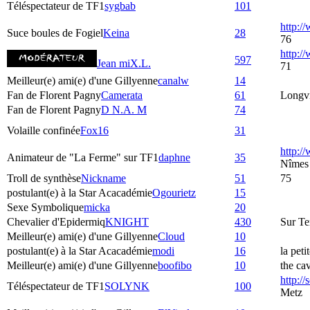
Téléspectateur de TF1
sygbab
101
http:/
Suce boules de Fogiel
Keina
28
76
http:
597
Jean miX.L.
71
Meilleur(e) ami(e) d'une Gillyenne
canalw
14
Fan de Florent Pagny
Camerata
61
Longvi
Fan de Florent Pagny
D N.A. M
74
Volaille confinée
Fox16
31
http:/
Animateur de "La Ferme" sur TF1
daphne
35
Nîmes
Troll de synthèse
Nickname
51
75
postulant(e) à la Star Acacadémie
Ogourietz
15
Sexe Symbolique
micka
20
Chevalier d'Epidermiq
KNIGHT
430
Sur Te
Meilleur(e) ami(e) d'une Gillyenne
Cloud
10
postulant(e) à la Star Acacadémie
modi
16
la peti
Meilleur(e) ami(e) d'une Gillyenne
boofibo
10
the ca
http:/
Téléspectateur de TF1
SOLYNK
100
Metz