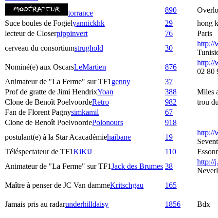
890
Overlo
torrance
Suce boules de Fogiel
yannickhk
29
hong 
lecteur de Closer
pippinvert
76
Paris
http:/
cerveau du consortium
strughold
30
Tunisi
http://
Nominé(e) aux Oscars
LeMartien
876
02 80 
Animateur de "La Ferme" sur TF1
genny
37
Prof de gratte de Jimi Hendrix
Yoan
388
Miles
Clone de Benoît Poelvoorde
Retro
982
trou d
Fan de Florent Pagny
simkamil
67
Clone de Benoît Poelvoorde
Polonours
918
http:/
postulant(e) à la Star Acacadémie
haibane
19
Seven
Téléspectateur de TF1
KiKiJ
110
Esson
http://j
Animateur de "La Ferme" sur TF1
Jack des Brumes
38
Never
Maître à penser de JC Van damme
Kritschgau
165
Jamais pris au radar
underhilldaisy
1856
Bdx