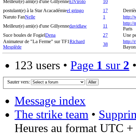
Meilleur(e) ami(e) d'une Gillyenne
ElVirolo
10
postulant(e) à la Star Acacadémie
el gringo
17
Derrièr
Naruto Fan
Nelle
1
http:/
http:/
Meilleur(e) ami(e) d'une Gillyenne
davidlaw
11
Paris
Suce boules de Fogiel
Dena
27
Une pet
Animateur de "La Ferme" sur TF1
Richard
http:/
38
Mesplède
Bayon
123 users •
Page
1
sur
2
Sauter vers:
Message index
The strike team
•
Supprim
Heures au format UTC + 