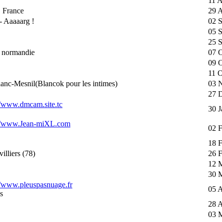
11 
 France
29 
- Aaaaarg !
02 
05 
25 S
 normandie
07 O
09 O
11 O
anc-Mesnil(Blancok pour les intimes)
03 
27 
//www.dmcam.site.tc
30 J
://www.Jean-miXL.com
02 
18 
illiers (78)
26 
12 
30 
//www.pleuspasnuage.fr
05 A
s
28 A
03 