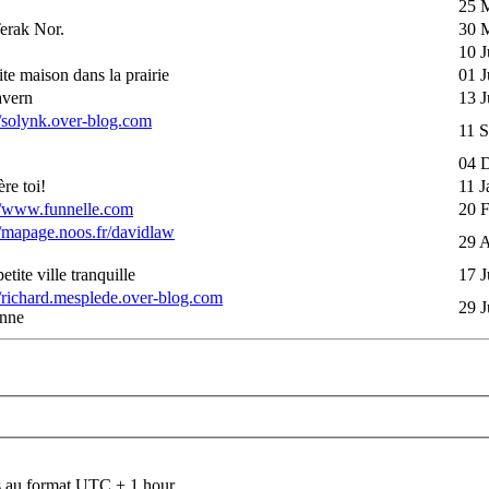
25 
erak Nor.
30 
10 J
tite maison dans la prairie
01 J
avern
13 J
//solynk.over-blog.com
11 S
04 
ère toi!
11 J
//www.funnelle.com
20 
//mapage.noos.fr/davidlaw
29 A
etite ville tranquille
17 J
//richard.mesplede.over-blog.com
29 J
nne
 au format UTC + 1 hour