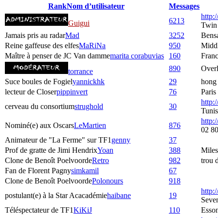
Rank
Nom d’utilisateur
Messages
http
6213
Guigui
Twin
Jamais pris au radar
Mad
3252
Bens
Reine gaffeuse des elfes
MaRiNa
950
Middl
Maître à penser de JC Van damme
marita corabuvias
160
Fran
890
Over
torrance
Suce boules de Fogiel
yannickhk
29
hong
lecteur de Closer
pippinvert
76
Paris
http:
cerveau du consortium
strughold
30
Tunis
http:/
Nominé(e) aux Oscars
LeMartien
876
02 80
Animateur de "La Ferme" sur TF1
genny
37
Prof de gratte de Jimi Hendrix
Yoan
388
Mile
Clone de Benoît Poelvoorde
Retro
982
trou 
Fan de Florent Pagny
simkamil
67
Clone de Benoît Poelvoorde
Polonours
918
http:
postulant(e) à la Star Acacadémie
haibane
19
Seve
Téléspectateur de TF1
KiKiJ
110
Esso