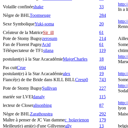
http:
Volaille confinée
shake
33
In a 
Nègre de BHL
Toomseuge
284
http:
Sexe Symbolique
Yuki-soma
20
Renne
Créateur de la Matrice
Sir_ill
61
Pote de Stomy Bugsy
zerosum
214
Aille
Fan de Florent Pagny
Acid
61
Some
Téléspectateur de TF1
silana
119
chtim
http:/
postulant(e) à la Star Acacadémie
MajorCharles
18
Marse
Pas cuit
Crue
694
postulant(e) à la Star Acacadémie
alex
19
http:
Fiancé(e) de the Bride dans KILL BILL
Cresp0
743
Somew
http:
Pote de Stomy Bugsy
Sullivan
227
Sodal
mariée sur LVEI
danaly
115
http:
lecteur de Closer
alisonbing
87
lyon
Nègre de BHL
Zarathoustra
292
Mais
Maître à penser de JC Van damme
c_bolavienon
179
Meilleur(e) ami(e) d'une Gillyenne
ally
13
belgi