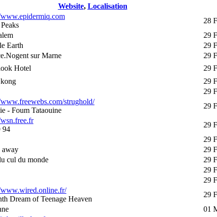
Website
,
Localisation
://www.epidermiq.com
28 F
 Peaks
alem
29 
e Earth
29 
ce.Nogent sur Marne
29 
look Hotel
29 
 kong
29 
29 
//www.freewebs.com/strughold/
29 
ie - Foum Tataouine
/wsn.free.fr
29 
 94
29 
s away
29 
du cul du monde
29 
29 
29 
//www.wired.online.fr/
29 
nth Dream of Teenage Heaven
nne
01 