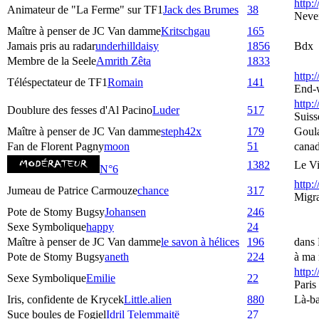
http:/
Animateur de "La Ferme" sur TF1
Jack des Brumes
38
Neve
Maître à penser de JC Van damme
Kritschgau
165
Jamais pris au radar
underhilldaisy
1856
Bdx
Membre de la Seele
Amrith Zêta
1833
http:
Téléspectateur de TF1
Romain
141
End-
http:/
Doublure des fesses d'Al Pacino
Luder
517
Suiss
Maître à penser de JC Van damme
steph42x
179
Goul
Fan de Florent Pagny
moon
51
cana
1382
Le Vi
N°6
http:
Jumeau de Patrice Carmouze
chance
317
Migra
Pote de Stomy Bugsy
Johansen
246
Sexe Symbolique
happy
24
Maître à penser de JC Van damme
le savon à hélices
196
dans 
Pote de Stomy Bugsy
aneth
224
à ma 
http:
Sexe Symbolique
Emilie
22
Paris
Iris, confidente de Krycek
Little.alien
880
Là-ba
Suce boules de Fogiel
Idril Telemmaitë
27