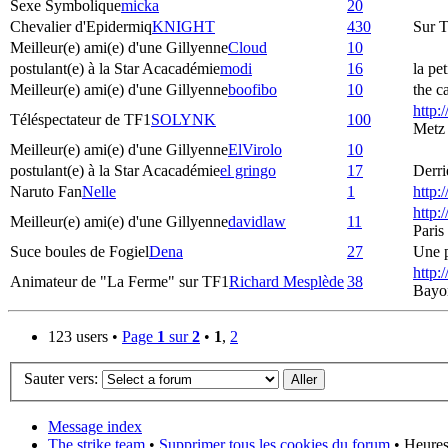
Sexe Symbolique
micka
20
Chevalier d'Epidermiq
KNIGHT
430
Sur T
Meilleur(e) ami(e) d'une Gillyenne
Cloud
10
postulant(e) à la Star Acacadémie
modi
16
la pe
Meilleur(e) ami(e) d'une Gillyenne
boofibo
10
the c
http:
Téléspectateur de TF1
SOLYNK
100
Metz
Meilleur(e) ami(e) d'une Gillyenne
ElVirolo
10
postulant(e) à la Star Acacadémie
el gringo
17
Derri
Naruto Fan
Nelle
1
http:
http:
Meilleur(e) ami(e) d'une Gillyenne
davidlaw
11
Paris
Suce boules de Fogiel
Dena
27
Une p
http:
Animateur de "La Ferme" sur TF1
Richard Mesplède
38
Bayo
123 users •
Page
1
sur
2
•
1
,
2
Sauter vers:
Message index
The strike team
•
Supprimer tous les cookies du forum
• Heures