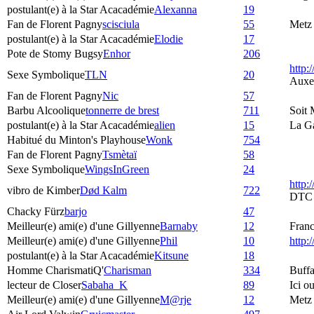
postulant(e) à la Star Acacadémie
Alexanna
19
Fan de Florent Pagny
scisciula
55
Metz
postulant(e) à la Star Acacadémie
Elodie
17
Pote de Stomy Bugsy
Enhor
206
http:
Sexe Symbolique
TLN
20
Auxe
Fan de Florent Pagny
Nic
57
Barbu Alcoolique
tonnerre de brest
711
Soit 
postulant(e) à la Star Acacadémie
alien
15
La G
Habitué du Minton's Playhouse
Wonk
754
Fan de Florent Pagny
Tsmètaï
58
Sexe Symbolique
WingsInGreen
24
http:
vibro de Kimber
Død Kalm
722
DTC
Chacky Fürz
barjo
47
Meilleur(e) ami(e) d'une Gillyenne
Barnaby
12
Fran
Meilleur(e) ami(e) d'une Gillyenne
Phil
10
http
postulant(e) à la Star Acacadémie
Kitsune
18
Homme CharismatiQ'
Charisman
334
Buffa
lecteur de Closer
Sabaha_K
89
Ici o
Meilleur(e) ami(e) d'une Gillyenne
M@rje
12
Metz