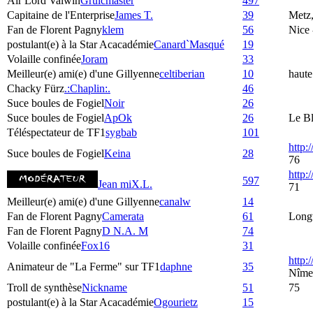
Air Lord Valwin
Gruicmaster
497
Capitaine de l'Enterprise
James T.
39
Metz,
Fan de Florent Pagny
klem
56
Nice 
postulant(e) à la Star Acacadémie
Canard`Masqué
19
Volaille confinée
Joram
33
Meilleur(e) ami(e) d'une Gillyenne
celtiberian
10
haute
Chacky Fürz
.:Chaplin:.
46
Suce boules de Fogiel
Noir
26
Suce boules de Fogiel
ApOk
26
Le Bl
Téléspectateur de TF1
sygbab
101
http:
Suce boules de Fogiel
Keina
28
76
http
597
Jean miX.L.
71
Meilleur(e) ami(e) d'une Gillyenne
canalw
14
Fan de Florent Pagny
Camerata
61
Longv
Fan de Florent Pagny
D N.A. M
74
Volaille confinée
Fox16
31
http:
Animateur de "La Ferme" sur TF1
daphne
35
Nîme
Troll de synthèse
Nickname
51
75
postulant(e) à la Star Acacadémie
Ogourietz
15