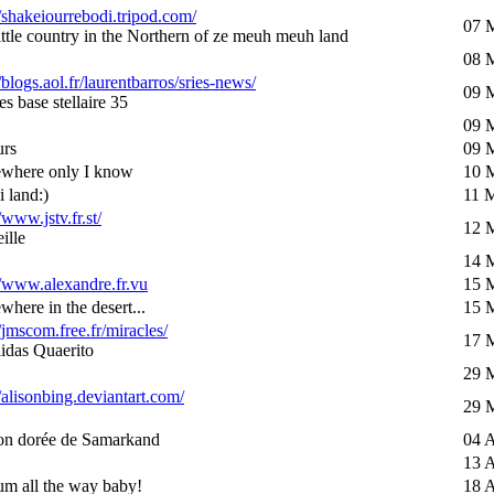
//shakeiourrebodi.tripod.com/
07 
little country in the Northern of ze meuh meuh land
08 
//blogs.aol.fr/laurentbarros/sries-news/
09 
s base stellaire 35
09 
urs
09 
where only I know
10 
i land:)
11 
/www.jstv.fr.st/
12 
ille
14 
//www.alexandre.fr.vu
15 
here in the desert...
15 
//jmscom.free.fr/miracles/
17 
idas Quaerito
29 
//alisonbing.deviantart.com/
29 
on dorée de Samarkand
04 A
13 A
um all the way baby!
18 A