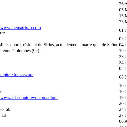
26 A
05 
15 
25 
//www.thematrix-fr.com
01 J
rre
03 J
Mille sabord, résident du Sirius, actuellement amarré quai de Saône
04 J
arenne Colombes (92)
19 J
23 J
24 J
05 J
//niptuckfrance.com
08 J
10 J
ce
10 J
://www.24-countdown.com/24um
19 J
20 J
lo '66
24 J
u Là
27 J
06 