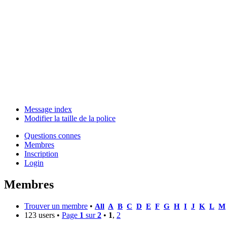
Message index
Modifier la taille de la police
Questions connes
Membres
Inscription
Login
Membres
Trouver un membre
•
All
A
B
C
D
E
F
G
H
I
J
K
L
M
123 users •
Page
1
sur
2
•
1
,
2