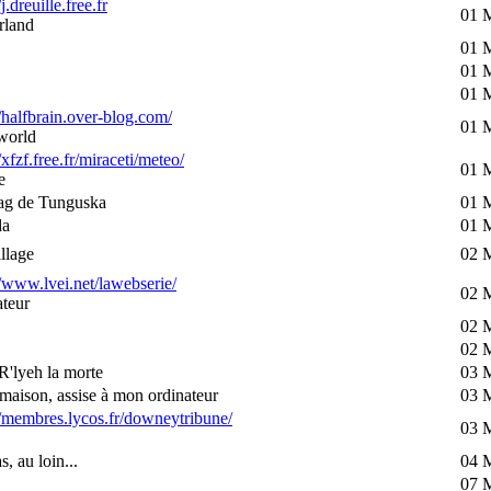
/j.dreuille.free.fr
01 
rland
01 
01 
01 
//halfbrain.over-blog.com/
01 
world
/xfzf.free.fr/miraceti/meteo/
01 
e
ag de Tunguska
01 
da
01 
llage
02 
//www.lvei.net/lawebserie/
02 
teur
02 
02 
R'lyeh la morte
03 
maison, assise à mon ordinateur
03 
//membres.lycos.fr/downeytribune/
03 
s, au loin...
04 
07 