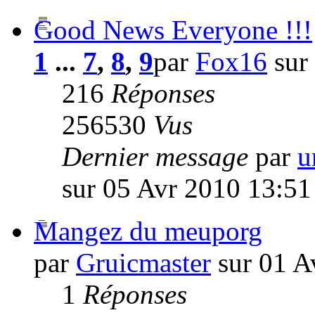
Good News Everyone !!!
1
...
7
,
8
,
9
par
Fox16
sur
216
Réponses
256530
Vus
Dernier message
par
u
sur 05 Avr 2010 13:51
Mangez du meuporg
par
Gruicmaster
sur 01 A
1
Réponses