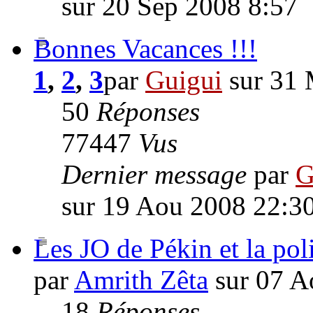
sur 20 Sep 2008 8:57
Bonnes Vacances !!!
1
,
2
,
3
par
Guigui
sur 31 
50
Réponses
77447
Vus
Dernier message
par
G
sur 19 Aou 2008 22:3
Les JO de Pékin et la poli
par
Amrith Zêta
sur 07 A
18
Réponses