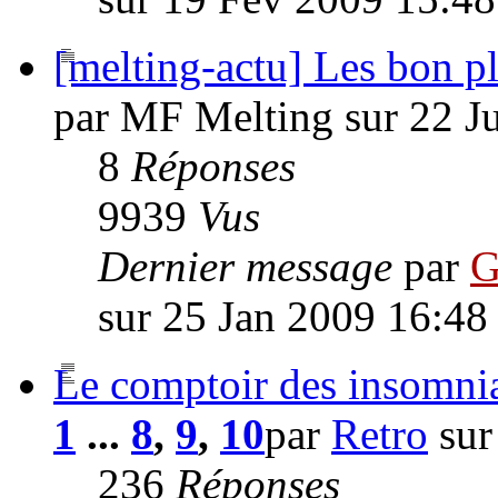
[melting-actu] Les bon pl
par MF Melting sur 22 J
8
Réponses
9939
Vus
Dernier message
par
G
sur 25 Jan 2009 16:48
Le comptoir des insomni
1
...
8
,
9
,
10
par
Retro
sur
236
Réponses