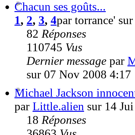
Chacun ses goûts...
1
,
2
,
3
,
4
par torrance' su
82
Réponses
110745
Vus
Dernier message
par
M
sur 07 Nov 2008 4:17
Michael Jackson innocen
par
Little.alien
sur 14 Jui
18
Réponses
36863
Vus