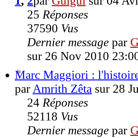
1
,
2
par
Guigui
sur 04 Av
25
Réponses
37590
Vus
Dernier message
par
G
sur 26 Nov 2010 23:0
Marc Maggiori : l'histoir
par
Amrith Zêta
sur 28 J
24
Réponses
52118
Vus
Dernier message
par
G