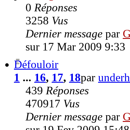
0
Réponses
3258
Vus
Dernier message
par
G
sur 17 Mar 2009 9:33
Défouloir
1
...
16
,
17
,
18
par
underh
439
Réponses
470917
Vus
Dernier message
par
G
sur 19 Fev 2009 15:48