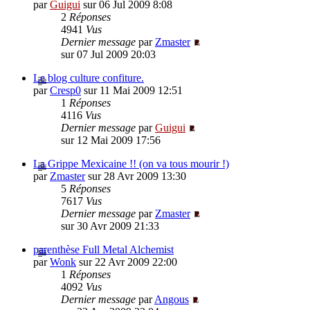
par
Guigui
sur 06 Jul 2009 8:08
2
Réponses
4941
Vus
Dernier message
par
Zmaster
sur 07 Jul 2009 20:03
Le blog culture confiture.
par
Cresp0
sur 11 Mai 2009 12:51
1
Réponses
4116
Vus
Dernier message
par
Guigui
sur 12 Mai 2009 17:56
La Grippe Mexicaine !! (on va tous mourir !)
par
Zmaster
sur 28 Avr 2009 13:30
5
Réponses
7617
Vus
Dernier message
par
Zmaster
sur 30 Avr 2009 21:33
parenthèse Full Metal Alchemist
par
Wonk
sur 22 Avr 2009 22:00
1
Réponses
4092
Vus
Dernier message
par
Angous