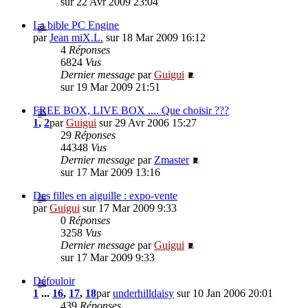
sur 22 Avr 2009 23:04
La bible PC Engine
par
Jean miX.L.
sur 18 Mar 2009 16:12
4
Réponses
6824
Vus
Dernier message
par
Guigui
sur 19 Mar 2009 21:51
FREE BOX, LIVE BOX .... Que choisir ???
1
,
2
par
Guigui
sur 29 Avr 2006 15:27
29
Réponses
44348
Vus
Dernier message
par
Zmaster
sur 17 Mar 2009 13:16
Des filles en aiguille : expo-vente
par
Guigui
sur 17 Mar 2009 9:33
0
Réponses
3258
Vus
Dernier message
par
Guigui
sur 17 Mar 2009 9:33
Défouloir
1
...
16
,
17
,
18
par
underhilldaisy
sur 10 Jan 2006 20:01
439
Réponses