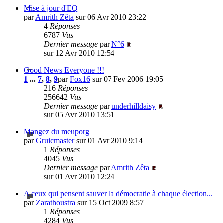
Mise à jour d'EQ
par
Amrith Zêta
sur 06 Avr 2010 23:22
4
Réponses
6787
Vus
Dernier message
par
N°6
sur 12 Avr 2010 12:54
Good News Everyone !!!
1
...
7
,
8
,
9
par
Fox16
sur 07 Fev 2006 19:05
216
Réponses
256642
Vus
Dernier message
par
underhilldaisy
sur 05 Avr 2010 13:51
Mangez du meuporg
par
Gruicmaster
sur 01 Avr 2010 9:14
1
Réponses
4045
Vus
Dernier message
par
Amrith Zêta
sur 01 Avr 2010 12:24
A ceux qui pensent sauver la démocratie à chaque élection...
par
Zarathoustra
sur 15 Oct 2009 8:57
1
Réponses
4284
Vus