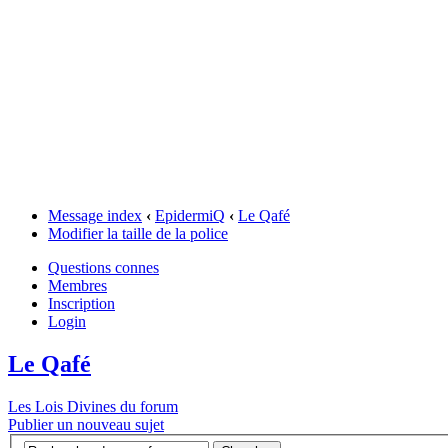
Message index
‹
EpidermiQ
‹
Le Qafé
Modifier la taille de la police
Questions connes
Membres
Inscription
Login
Le Qafé
Les Lois Divines du forum
Publier un nouveau sujet