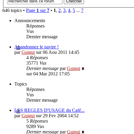
646 topics •
Page
1
sur
7
•
1
,
2
,
3
,
4
,
5
...
7
Announcements
Réponses
Vus
Dernier message
Abandonnez le navire !
par
Guigui
sur 06 Aou 2011 14:45
4
Réponses
35771
Vus
Dernier message
par
Guigui
sur 04 Mar 2012 17:05
Topics
Réponses
Vus
Dernier message
LES REGLES D'USAGE du Café...
par
Guigui
sur 29 Fev 2004 14:52
5
Réponses
9289
Vus
Dernier message
par
Guigui