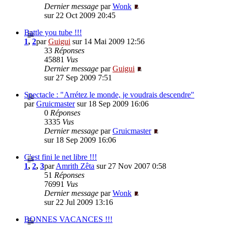
Dernier message
par
Wonk
sur 22 Oct 2009 20:45
Battle you tube !!!
1
,
2
par
Guigui
sur 14 Mai 2009 12:56
33
Réponses
45881
Vus
Dernier message
par
Guigui
sur 27 Sep 2009 7:51
Spectacle : "Arrétez le monde, je voudrais descendre"
par
Gruicmaster
sur 18 Sep 2009 16:06
0
Réponses
3335
Vus
Dernier message
par
Gruicmaster
sur 18 Sep 2009 16:06
C'est fini le net libre !!!
1
,
2
,
3
par
Amrith Zêta
sur 27 Nov 2007 0:58
51
Réponses
76991
Vus
Dernier message
par
Wonk
sur 22 Jul 2009 13:16
BONNES VACANCES !!!