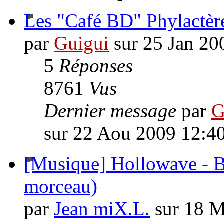
Les "Café BD" Phylactèr
par
Guigui
sur 25 Jan 20
5
Réponses
8761
Vus
Dernier message
par
G
sur 22 Aou 2009 12:4
[Musique] Hollowave - B
morceau)
par
Jean miX.L.
sur 18 M