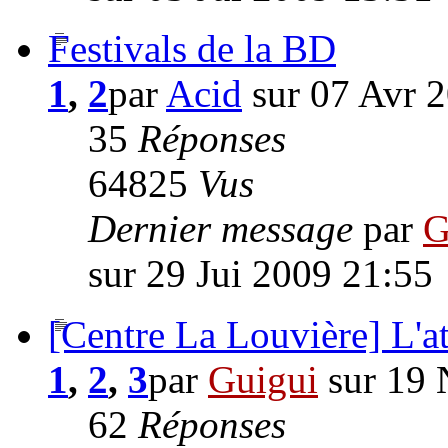
Festivals de la BD
1
,
2
par
Acid
sur 07 Avr 
35
Réponses
64825
Vus
Dernier message
par
G
sur 29 Jui 2009 21:55
[Centre La Louvière] L'a
1
,
2
,
3
par
Guigui
sur 19 
62
Réponses