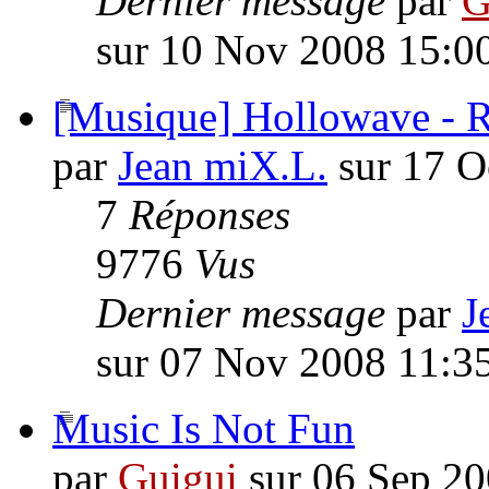
Dernier message
par
G
sur 10 Nov 2008 15:0
[Musique] Hollowave - R
par
Jean miX.L.
sur 17 O
7
Réponses
9776
Vus
Dernier message
par
J
sur 07 Nov 2008 11:3
Music Is Not Fun
par
Guigui
sur 06 Sep 20