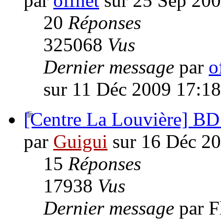
par
offnet
sur 25 Sep 200
20
Réponses
325068
Vus
Dernier message
par
o
sur 11 Déc 2009 17:18
[Centre La Louvière] 
par
Guigui
sur 16 Déc 20
15
Réponses
17938
Vus
Dernier message
par 