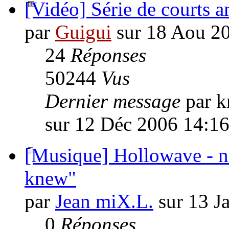
[Vidéo] Série de courts a
par
Guigui
sur 18 Aou 2
24
Réponses
50244
Vus
Dernier message
par k
sur 12 Déc 2006 14:1
[Musique] Hollowave - no
knew"
par
Jean miX.L.
sur 13 J
0
Réponses