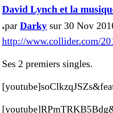
David Lynch et la musiqu
par
Darky
sur 30 Nov 201
http://www.collider.com/201
Ses 2 premiers singles.
[youtube]soClkzqJSZs&feat
[youtube]RPmTRKB5Bdg&fe