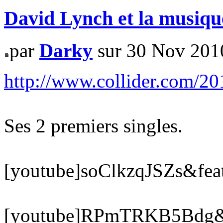
David Lynch et la musiqu
par
Darky
sur 30 Nov 201
http://www.collider.com/201
Ses 2 premiers singles.
[youtube]soClkzqJSZs&feat
[youtube]RPmTRKB5Bdg&fe