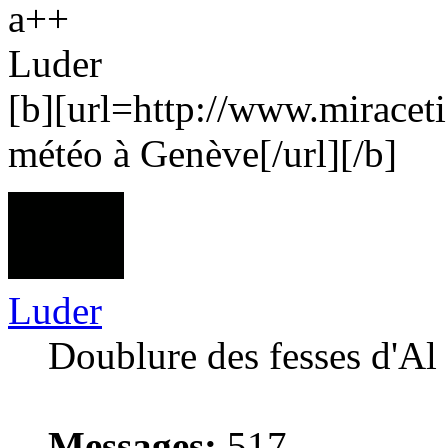
a++
Luder
[b][url=http://www.miracet
météo à Genève[/url][/b]
Luder
Doublure des fesses d'Al
Messages:
517