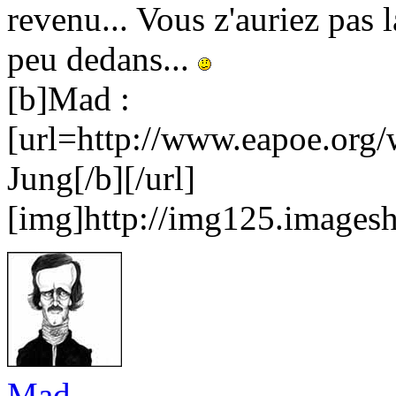
revenu... Vous z'auriez pas l
peu dedans...
[b]Mad :
[url=http://www.eapoe.org/
Jung[/b][/url]
[img]http://img125.imagesh
Mad