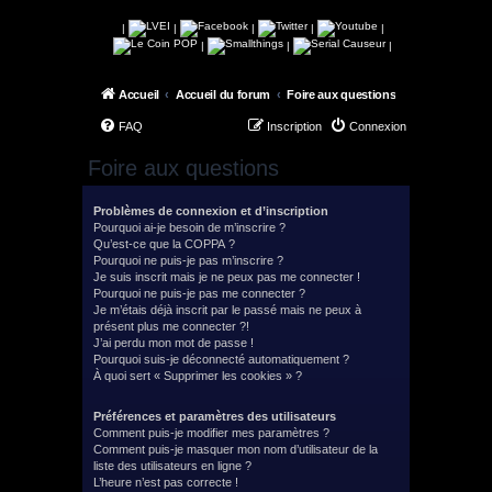
|
|
|
|
|
|
|
|
Accueil
Accueil du forum
Foire aux questions
FAQ
Inscription
Connexion
Foire aux questions
Problèmes de connexion et d’inscription
Pourquoi ai-je besoin de m’inscrire ?
Qu’est-ce que la COPPA ?
Pourquoi ne puis-je pas m’inscrire ?
Je suis inscrit mais je ne peux pas me connecter !
Pourquoi ne puis-je pas me connecter ?
Je m’étais déjà inscrit par le passé mais ne peux à
présent plus me connecter ?!
J’ai perdu mon mot de passe !
Pourquoi suis-je déconnecté automatiquement ?
À quoi sert « Supprimer les cookies » ?
Préférences et paramètres des utilisateurs
Comment puis-je modifier mes paramètres ?
Comment puis-je masquer mon nom d’utilisateur de la
liste des utilisateurs en ligne ?
L’heure n’est pas correcte !