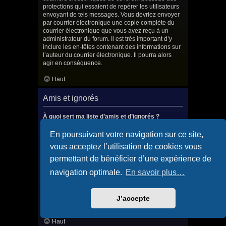
protections qui essaient de repérer les utilisateurs
envoyant de tels messages. Vous devriez envoyer
par courrier électronique une copie complète du
courrier électronique que vous avez reçu à un
administrateur du forum. Il est très important d’y
inclure les en-têtes contenant des informations sur
l’auteur du courrier électronique. Il pourra alors
agir en conséquence.
Haut
Amis et ignorés
À quoi sert ma liste d’amis et d’ignorés ?
Vous pouvez utiliser ces listes afin d’organiser et
trier certains utilisateurs du forum. Les membres
En poursuivant votre navigation sur ce site,
ajoutés à votre liste d’amis seront listés dans le
vous acceptez l’utilisation de cookies vous
panneau de contrôle de l’utilisateur afin de
consulter rapidement leur statut en ligne et leur
permettant de bénéficier d’une expérience de
envoyer des messages privés. Selon le style
navigation optimale.
En savoir plus…
utilisé, les messages publiés par ces utilisateurs
peuvent éventuellement être mis en surbrillance. Si
vous ajoutez un utilisateur à votre liste d’ignorés,
tous les messages qu’il publiera seront masqués
J’accepte
par défaut.
Haut