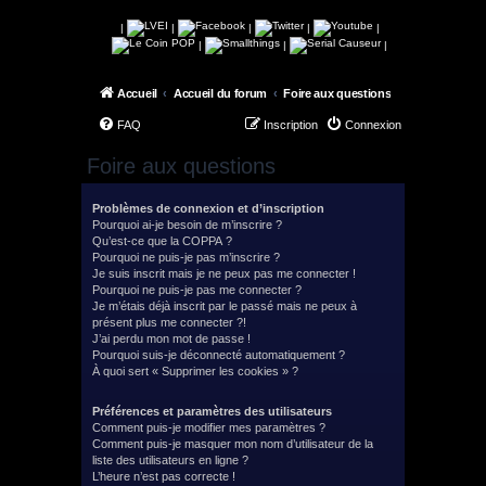
|
|
|
|
|
|
|
|
Accueil
Accueil du forum
Foire aux questions
FAQ
Inscription
Connexion
Foire aux questions
Problèmes de connexion et d’inscription
Pourquoi ai-je besoin de m’inscrire ?
Qu’est-ce que la COPPA ?
Pourquoi ne puis-je pas m’inscrire ?
Je suis inscrit mais je ne peux pas me connecter !
Pourquoi ne puis-je pas me connecter ?
Je m’étais déjà inscrit par le passé mais ne peux à
présent plus me connecter ?!
J’ai perdu mon mot de passe !
Pourquoi suis-je déconnecté automatiquement ?
À quoi sert « Supprimer les cookies » ?
Préférences et paramètres des utilisateurs
Comment puis-je modifier mes paramètres ?
Comment puis-je masquer mon nom d’utilisateur de la
liste des utilisateurs en ligne ?
L’heure n’est pas correcte !