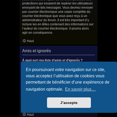
protections qui essaient de repérer les utilisateurs
envoyant de tels messages. Vous devriez envoyer
par courrier électronique une copie complète du
courrier électronique que vous avez reçu à un
administrateur du forum. Il est très important d’y
inclure les en-têtes contenant des informations sur
l’auteur du courrier électronique. Il pourra alors
agir en conséquence.
Haut
Amis et ignorés
À quoi sert ma liste d’amis et d’ignorés ?
Vous pouvez utiliser ces listes afin d’organiser et
trier certains utilisateurs du forum. Les membres
En poursuivant votre navigation sur ce site,
ajoutés à votre liste d’amis seront listés dans le
vous acceptez l’utilisation de cookies vous
panneau de contrôle de l’utilisateur afin de
consulter rapidement leur statut en ligne et leur
permettant de bénéficier d’une expérience de
envoyer des messages privés. Selon le style
navigation optimale.
En savoir plus…
utilisé, les messages publiés par ces utilisateurs
peuvent éventuellement être mis en surbrillance. Si
vous ajoutez un utilisateur à votre liste d’ignorés,
tous les messages qu’il publiera seront masqués
J’accepte
par défaut.
Haut