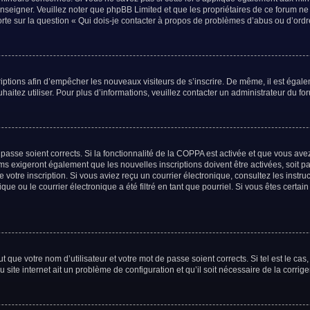
renseigner. Veuillez noter que phpBB Limited et que les propriétaires de ce forum n
orte sur la question « Qui dois-je contacter à propos de problèmes d’abus ou d’ordr
criptions afin d’empêcher les nouveaux visiteurs de s’inscrire. De même, il est égal
uhaitez utiliser. Pour plus d’informations, veuillez contacter un administrateur du fo
e passe soient corrects. Si la fonctionnalité de la COPPA est activée et que vous av
ums exigeront également que les nouvelles inscriptions doivent être activées, soit 
de votre inscription. Si vous aviez reçu un courrier électronique, consultez les inst
e ou le courrier électronique a été filtré en tant que pourriel. Si vous êtes certai
 que votre nom d’utilisateur et votre mot de passe soient corrects. Si tel est le ca
 site internet ait un problème de configuration et qu’il soit nécessaire de la corriger