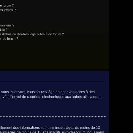
ce forum ?
s jointes ?
cussions ?
ible ?
 d’abus ou d’ordres légaux liés à ce forum ?
r du forum ?
 En vous inscrivant, vous pouvez également avoir accès à des
rivée, l’envoi de courriers électroniques aux autres utilisateurs,
iellement des informations sur les mineurs âgés de moins de 13
eurs âgés de moins de 13 ans inscrits sur votre forum, nous vous