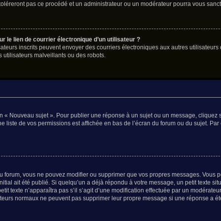
 toléreront pas ce procédé et un administrateur ou un modérateur pourra vous san
le lien de courrier électronique d’un utilisateur ?
tilisateurs inscrits peuvent envoyer des courriers électroniques aux autres utilisat
utilisateurs malveillants ou des robots.
n « Nouveau sujet ». Pour publier une réponse à un sujet ou un message, cliquez s
e liste de vos permissions est affichée en bas de l’écran du forum ou du sujet. P
u forum, vous ne pouvez modifier ou supprimer que vos propres messages. Vous p
itial ait été publié. Si quelqu’un a déjà répondu à votre message, un petit texte 
petit texte n’apparaîtra pas s’il s’agit d’une modification effectuée par un modérateu
lisateurs normaux ne peuvent pas supprimer leur propre message si une réponse a ét