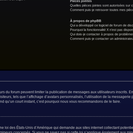
Pièces jointes
Quelles pièces jointes sont autorisées sur 
Comment puis-je retrouver toutes mes pièce
À propos de phpBB
Qui a développé ce logiciel de forum de dis
Pourquoi la fonctionnalité X n’est pas dispon
Qui dois-je contacter à propos de problèmes
Comment puis-je contacter un administrateu
teurs du forum peuvent limiter la publication de messages aux utilisateurs inscrits.
teurs, tels que l’affichage d’avatars personnalisés, l’utilisation de la messagerie p
prend qu’un court instant, c’est pourquoi nous vous recommandons de le faire.
ne loi des États-Unis d’Amérique qui demande aux sites internet collectant potent
mineurs concernés. Si vous ne savez pas si cette loi s’applique également aux min