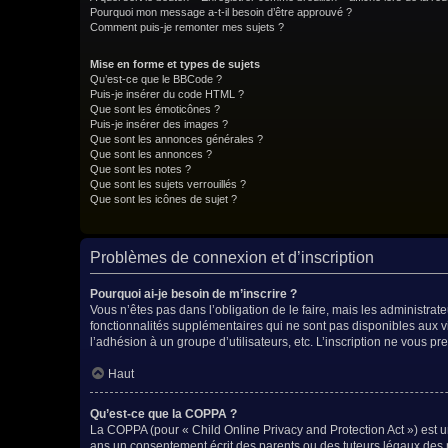
Pourquoi mon message a-t-il besoin d’être approuvé ?
Comment puis-je remonter mes sujets ?
Mise en forme et types de sujets
Qu’est-ce que le BBCode ?
Puis-je insérer du code HTML ?
Que sont les émoticônes ?
Puis-je insérer des images ?
Que sont les annonces générales ?
Que sont les annonces ?
Que sont les notes ?
Que sont les sujets verrouillés ?
Que sont les icônes de sujet ?
Problèmes de connexion et d’inscription
Pourquoi ai-je besoin de m’inscrire ?
Vous n’êtes pas dans l’obligation de le faire, mais les administra
fonctionnalités supplémentaires qui ne sont pas disponibles aux visi
l’adhésion à un groupe d’utilisateurs, etc. L’inscription ne vous 
Haut
Qu’est-ce que la COPPA ?
La COPPA (pour « Child Online Privacy and Protection Act ») est u
ans un consentement écrit des parents ou des tuteurs légaux des 