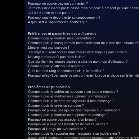
Pourquoi ne puis-je pas me connecter ?
Je m’étais déjà inscrit par le passé mais ne peux à présent plus me conne
J’ai perdu mon mot de passe !
Pourquoi suis-je déconnecté automatiquement ?
À quoi sert « Supprimer les cookies » ?
Préférences et paramètres des utilisateurs
Comment puis-je modifier mes paramètres ?
Comment puis-je masquer mon nom d’utilisateur de la liste des utilisateurs
L’heure n’est pas correcte !
J’ai réglé le fuseau horaire mais l’heure n’est toujours pas correcte !
Ma langue n’apparaît pas dans la liste !
Que signifient les images situées à côté de mon nom d’utilisateur ?
Comment puis-je afficher un avatar ?
Quel est mon rang et comment puis-je le modifier ?
Pourquoi m’est-il demandé de me connecter lorsque je clique sur le lien de 
Problèmes de publication
Comment puis-je publier un nouveau sujet ou une réponse ?
Comment puis-je modifier ou supprimer un message ?
Comment puis-je insérer une signature à mon message ?
Comment puis-je créer un sondage ?
Pourquoi ne puis-je pas ajouter plus d’options à un sondage ?
Comment puis-je modifier ou supprimer un sondage ?
Pourquoi ne puis-je pas accéder à un forum ?
Pourquoi ne puis-je pas transférer de pièces jointes ?
Pourquoi ai-je reçu un avertissement ?
Comment puis-je rapporter des messages à un modérateur ?
À quoi sert le bouton « Enregistrer comme brouillon » affiché lors de la réd