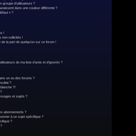
 groupe d’utilisateurs ?
paraissent dans une couleur différente ?
défaut » ?
s !
non sollicités !
e de la part de quelqu’un sur ce forum !
lisateurs de ma liste d’amis et d’ignorés ?
ans un ou des forums ?
sultat ?
blanche ?!
 ?
ssages et sujets ?
t les abonnements ?
onner à un sujet spécifique ?
ifique ?
 ?