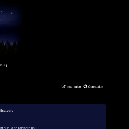
|
Inscription
Connexion
lisateurs
t puis-je en rejoindre un ?