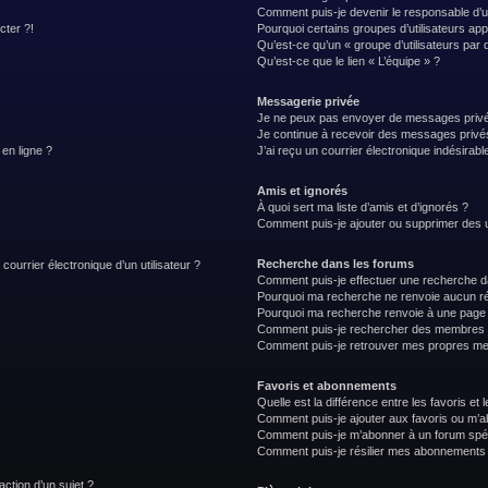
Comment puis-je devenir le responsable d’un
cter ?!
Pourquoi certains groupes d’utilisateurs ap
Qu’est-ce qu’un « groupe d’utilisateurs par 
Qu’est-ce que le lien « L’équipe » ?
Messagerie privée
Je ne peux pas envoyer de messages privé
Je continue à recevoir des messages privés 
 en ligne ?
J’ai reçu un courrier électronique indésirabl
Amis et ignorés
À quoi sert ma liste d’amis et d’ignorés ?
Comment puis-je ajouter ou supprimer des uti
Recherche dans les forums
courrier électronique d’un utilisateur ?
Comment puis-je effectuer une recherche d
Pourquoi ma recherche ne renvoie aucun ré
Pourquoi ma recherche renvoie à une page 
Comment puis-je rechercher des membres
Comment puis-je retrouver mes propres me
Favoris et abonnements
Quelle est la différence entre les favoris e
Comment puis-je ajouter aux favoris ou m’ab
Comment puis-je m’abonner à un forum spéc
Comment puis-je résilier mes abonnements
action d’un sujet ?