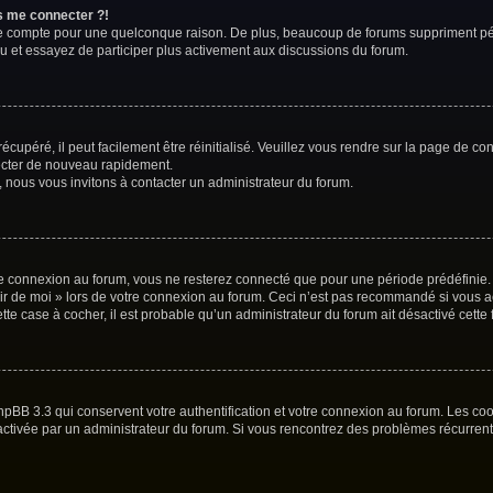
us me connecter ?!
re compte pour une quelconque raison. De plus, beaucoup de forums suppriment périod
au et essayez de participer plus activement aux discussions du forum.
cupéré, il peut facilement être réinitialisé. Veuillez vous rendre sur la page de co
necter de nouveau rapidement.
, nous vous invitons à contacter un administrateur du forum.
e connexion au forum, vous ne resterez connecté que pour une période prédéfinie. C
nir de moi » lors de votre connexion au forum. Ceci n’est pas recommandé si vous 
ette case à cocher, il est probable qu’un administrateur du forum ait désactivé cette 
hpBB 3.3 qui conservent votre authentification et votre connexion au forum. Les co
 été activée par un administrateur du forum. Si vous rencontrez des problèmes récur