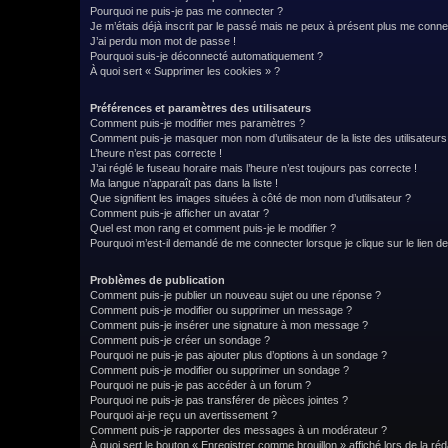
Pourquoi ne puis-je pas me connecter ?
Je m’étais déjà inscrit par le passé mais ne peux à présent plus me conne
J’ai perdu mon mot de passe !
Pourquoi suis-je déconnecté automatiquement ?
À quoi sert « Supprimer les cookies » ?
Préférences et paramètres des utilisateurs
Comment puis-je modifier mes paramètres ?
Comment puis-je masquer mon nom d’utilisateur de la liste des utilisateurs
L’heure n’est pas correcte !
J’ai réglé le fuseau horaire mais l’heure n’est toujours pas correcte !
Ma langue n’apparaît pas dans la liste !
Que signifient les images situées à côté de mon nom d’utilisateur ?
Comment puis-je afficher un avatar ?
Quel est mon rang et comment puis-je le modifier ?
Pourquoi m’est-il demandé de me connecter lorsque je clique sur le lien de 
Problèmes de publication
Comment puis-je publier un nouveau sujet ou une réponse ?
Comment puis-je modifier ou supprimer un message ?
Comment puis-je insérer une signature à mon message ?
Comment puis-je créer un sondage ?
Pourquoi ne puis-je pas ajouter plus d’options à un sondage ?
Comment puis-je modifier ou supprimer un sondage ?
Pourquoi ne puis-je pas accéder à un forum ?
Pourquoi ne puis-je pas transférer de pièces jointes ?
Pourquoi ai-je reçu un avertissement ?
Comment puis-je rapporter des messages à un modérateur ?
À quoi sert le bouton « Enregistrer comme brouillon » affiché lors de la réd