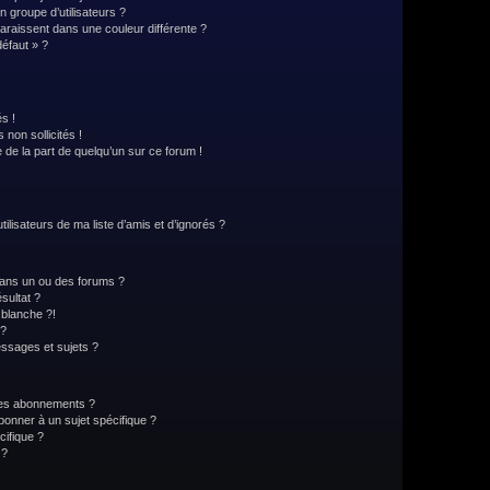
 groupe d’utilisateurs ?
paraissent dans une couleur différente ?
défaut » ?
s !
non sollicités !
e de la part de quelqu’un sur ce forum !
lisateurs de ma liste d’amis et d’ignorés ?
ans un ou des forums ?
sultat ?
blanche ?!
 ?
ssages et sujets ?
t les abonnements ?
onner à un sujet spécifique ?
ifique ?
 ?