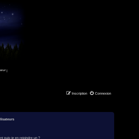
|
Inscription
Connexion
lisateurs
t puis-je en rejoindre un ?