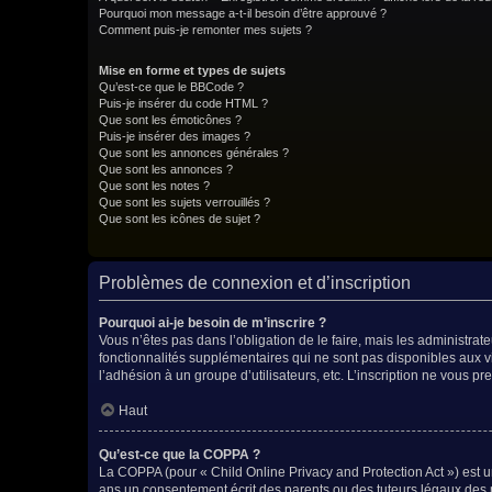
Pourquoi mon message a-t-il besoin d’être approuvé ?
Comment puis-je remonter mes sujets ?
Mise en forme et types de sujets
Qu’est-ce que le BBCode ?
Puis-je insérer du code HTML ?
Que sont les émoticônes ?
Puis-je insérer des images ?
Que sont les annonces générales ?
Que sont les annonces ?
Que sont les notes ?
Que sont les sujets verrouillés ?
Que sont les icônes de sujet ?
Problèmes de connexion et d’inscription
Pourquoi ai-je besoin de m’inscrire ?
Vous n’êtes pas dans l’obligation de le faire, mais les administra
fonctionnalités supplémentaires qui ne sont pas disponibles aux visi
l’adhésion à un groupe d’utilisateurs, etc. L’inscription ne vous 
Haut
Qu’est-ce que la COPPA ?
La COPPA (pour « Child Online Privacy and Protection Act ») est u
ans un consentement écrit des parents ou des tuteurs légaux des 