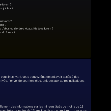
ce forum ?
s jointes ?
cussions ?
ible ?
 d’abus ou d’ordres légaux liés à ce forum ?
r du forum ?
 En vous inscrivant, vous pouvez également avoir accès à des
rivée, l’envoi de courriers électroniques aux autres utilisateurs,
iellement des informations sur les mineurs âgés de moins de 13
eurs âgés de moins de 13 ans inscrits sur votre forum, nous vous