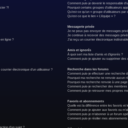
Comment puis-je devenir le responsable d’un
cter ?!
Pourquoi certains groupes d’utilisateurs ap
Qu’est-ce qu’un « groupe d’utilisateurs par 
Qu’est-ce que le lien « L’équipe » ?
Messagerie privée
Je ne peux pas envoyer de messages privé
Je continue à recevoir des messages privés 
 en ligne ?
J’ai reçu un courrier électronique indésirabl
Amis et ignorés
À quoi sert ma liste d’amis et d’ignorés ?
Comment puis-je ajouter ou supprimer des uti
Recherche dans les forums
courrier électronique d’un utilisateur ?
Comment puis-je effectuer une recherche d
Pourquoi ma recherche ne renvoie aucun ré
Pourquoi ma recherche renvoie à une page 
Comment puis-je rechercher des membres
Comment puis-je retrouver mes propres me
Favoris et abonnements
Quelle est la différence entre les favoris e
Comment puis-je ajouter aux favoris ou m’ab
Comment puis-je m’abonner à un forum spéc
Comment puis-je résilier mes abonnements
action d’un sujet ?