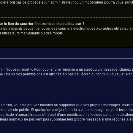
 toléreront pas ce procédé et un administrateur ou un modérateur pourra vous san
le lien de courrier électronique d’un utilisateur ?
tilisateurs inscrits peuvent envoyer des courriers électroniques aux autres utilisat
utilisateurs malveillants ou des robots.
n « Nouveau sujet ». Pour publier une réponse à un sujet ou un message, cliquez s
e liste de vos permissions est affichée en bas de l’écran du forum ou du sujet. P
u forum, vous ne pouvez modifier ou supprimer que vos propres messages. Vous p
itial ait été publié. Si quelqu’un a déjà répondu à votre message, un petit texte 
petit texte n’apparaîtra pas s’il s’agit d’une modification effectuée par un modérateu
lisateurs normaux ne peuvent pas supprimer leur propre message si une réponse a ét