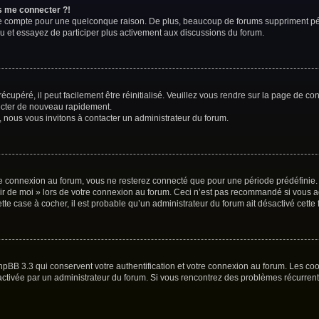
us me connecter ?!
re compte pour une quelconque raison. De plus, beaucoup de forums suppriment périod
au et essayez de participer plus activement aux discussions du forum.
cupéré, il peut facilement être réinitialisé. Veuillez vous rendre sur la page de co
necter de nouveau rapidement.
, nous vous invitons à contacter un administrateur du forum.
e connexion au forum, vous ne resterez connecté que pour une période prédéfinie. C
nir de moi » lors de votre connexion au forum. Ceci n’est pas recommandé si vous 
ette case à cocher, il est probable qu’un administrateur du forum ait désactivé cette 
hpBB 3.3 qui conservent votre authentification et votre connexion au forum. Les co
 été activée par un administrateur du forum. Si vous rencontrez des problèmes récur