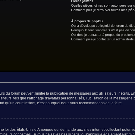
Pièces jointes
Quelles pièces jointes sont autorisées sur 
Comment puis-je retrouver toutes mes pièce
À propos de phpBB
Qui a développé ce logiciel de forum de dis
Pourquoi la fonctionnalité X n’est pas dispon
Qui dois-je contacter à propos de problèmes
Comment puis-je contacter un administrateu
teurs du forum peuvent limiter la publication de messages aux utilisateurs inscrits.
teurs, tels que l’affichage d’avatars personnalisés, l’utilisation de la messagerie p
prend qu’un court instant, c’est pourquoi nous vous recommandons de le faire.
ne loi des États-Unis d’Amérique qui demande aux sites internet collectant potent
mineurs concernés. Si vous ne savez pas si cette loi s’applique également aux min