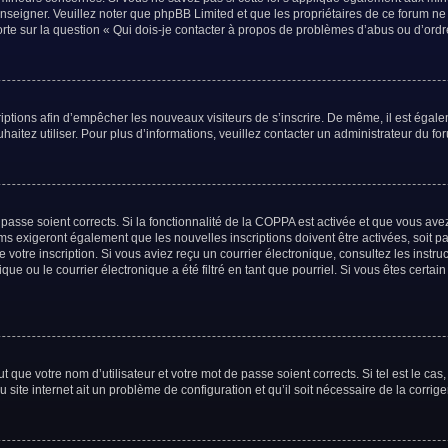
renseigner. Veuillez noter que phpBB Limited et que les propriétaires de ce forum n
orte sur la question « Qui dois-je contacter à propos de problèmes d’abus ou d’ordr
criptions afin d’empêcher les nouveaux visiteurs de s’inscrire. De même, il est égal
uhaitez utiliser. Pour plus d’informations, veuillez contacter un administrateur du fo
e passe soient corrects. Si la fonctionnalité de la COPPA est activée et que vous av
ums exigeront également que les nouvelles inscriptions doivent être activées, soit 
de votre inscription. Si vous aviez reçu un courrier électronique, consultez les inst
e ou le courrier électronique a été filtré en tant que pourriel. Si vous êtes certai
 que votre nom d’utilisateur et votre mot de passe soient corrects. Si tel est le ca
 site internet ait un problème de configuration et qu’il soit nécessaire de la corriger