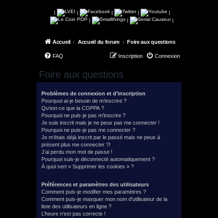
|
|
|
|
|
|
|
|
Accueil
Accueil du forum
Foire aux questions
FAQ
Inscription
Connexion
Foire aux questions
Problèmes de connexion et d’inscription
Pourquoi ai-je besoin de m’inscrire ?
Qu’est-ce que la COPPA ?
Pourquoi ne puis-je pas m’inscrire ?
Je suis inscrit mais je ne peux pas me connecter !
Pourquoi ne puis-je pas me connecter ?
Je m’étais déjà inscrit par le passé mais ne peux à
présent plus me connecter ?!
J’ai perdu mon mot de passe !
Pourquoi suis-je déconnecté automatiquement ?
À quoi sert « Supprimer les cookies » ?
Préférences et paramètres des utilisateurs
Comment puis-je modifier mes paramètres ?
Comment puis-je masquer mon nom d’utilisateur de la
liste des utilisateurs en ligne ?
L’heure n’est pas correcte !