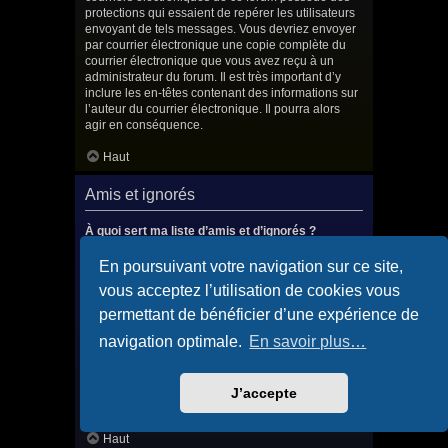
protections qui essaient de repérer les utilisateurs
envoyant de tels messages. Vous devriez envoyer
par courrier électronique une copie complète du
courrier électronique que vous avez reçu à un
administrateur du forum. Il est très important d’y
inclure les en-têtes contenant des informations sur
l’auteur du courrier électronique. Il pourra alors
agir en conséquence.
Haut
Amis et ignorés
À quoi sert ma liste d’amis et d’ignorés ?
Vous pouvez utiliser ces listes afin d’organiser et
trier certains utilisateurs du forum. Les membres
En poursuivant votre navigation sur ce site,
ajoutés à votre liste d’amis seront listés dans le
vous acceptez l’utilisation de cookies vous
panneau de contrôle de l’utilisateur afin de
consulter rapidement leur statut en ligne et leur
permettant de bénéficier d’une expérience de
envoyer des messages privés. Selon le style
navigation optimale.
En savoir plus…
utilisé, les messages publiés par ces utilisateurs
peuvent éventuellement être mis en surbrillance. Si
vous ajoutez un utilisateur à votre liste d’ignorés,
tous les messages qu’il publiera seront masqués
J’accepte
par défaut.
Haut