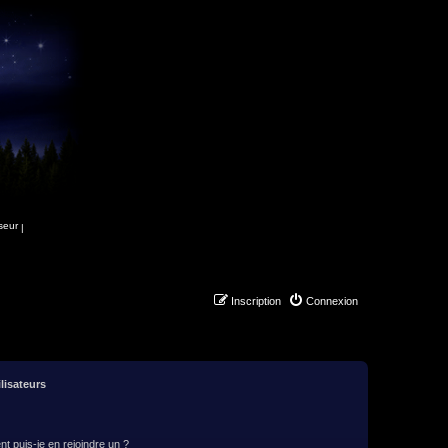
|
Inscription
Connexion
lisateurs
t puis-je en rejoindre un ?