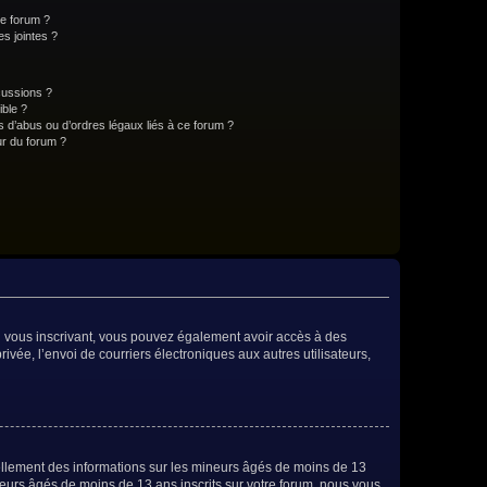
ce forum ?
s jointes ?
cussions ?
ible ?
 d’abus ou d’ordres légaux liés à ce forum ?
r du forum ?
 En vous inscrivant, vous pouvez également avoir accès à des
rivée, l’envoi de courriers électroniques aux autres utilisateurs,
iellement des informations sur les mineurs âgés de moins de 13
eurs âgés de moins de 13 ans inscrits sur votre forum, nous vous