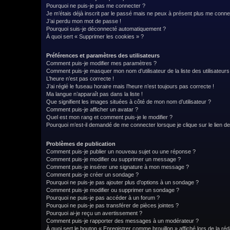
Pourquoi ne puis-je pas me connecter ?
Je m’étais déjà inscrit par le passé mais ne peux à présent plus me conne
J’ai perdu mon mot de passe !
Pourquoi suis-je déconnecté automatiquement ?
À quoi sert « Supprimer les cookies » ?
Préférences et paramètres des utilisateurs
Comment puis-je modifier mes paramètres ?
Comment puis-je masquer mon nom d’utilisateur de la liste des utilisateurs
L’heure n’est pas correcte !
J’ai réglé le fuseau horaire mais l’heure n’est toujours pas correcte !
Ma langue n’apparaît pas dans la liste !
Que signifient les images situées à côté de mon nom d’utilisateur ?
Comment puis-je afficher un avatar ?
Quel est mon rang et comment puis-je le modifier ?
Pourquoi m’est-il demandé de me connecter lorsque je clique sur le lien de 
Problèmes de publication
Comment puis-je publier un nouveau sujet ou une réponse ?
Comment puis-je modifier ou supprimer un message ?
Comment puis-je insérer une signature à mon message ?
Comment puis-je créer un sondage ?
Pourquoi ne puis-je pas ajouter plus d’options à un sondage ?
Comment puis-je modifier ou supprimer un sondage ?
Pourquoi ne puis-je pas accéder à un forum ?
Pourquoi ne puis-je pas transférer de pièces jointes ?
Pourquoi ai-je reçu un avertissement ?
Comment puis-je rapporter des messages à un modérateur ?
À quoi sert le bouton « Enregistrer comme brouillon » affiché lors de la réd