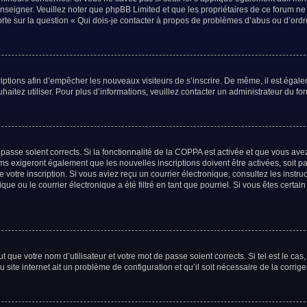
renseigner. Veuillez noter que phpBB Limited et que les propriétaires de ce forum n
orte sur la question « Qui dois-je contacter à propos de problèmes d’abus ou d’ordr
criptions afin d’empêcher les nouveaux visiteurs de s’inscrire. De même, il est égal
uhaitez utiliser. Pour plus d’informations, veuillez contacter un administrateur du fo
e passe soient corrects. Si la fonctionnalité de la COPPA est activée et que vous av
ums exigeront également que les nouvelles inscriptions doivent être activées, soit 
de votre inscription. Si vous aviez reçu un courrier électronique, consultez les inst
e ou le courrier électronique a été filtré en tant que pourriel. Si vous êtes certai
 que votre nom d’utilisateur et votre mot de passe soient corrects. Si tel est le ca
 site internet ait un problème de configuration et qu’il soit nécessaire de la corriger