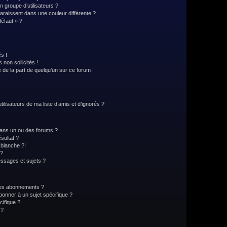
 groupe d’utilisateurs ?
paraissent dans une couleur différente ?
défaut » ?
s !
non sollicités !
e de la part de quelqu’un sur ce forum !
lisateurs de ma liste d’amis et d’ignorés ?
ans un ou des forums ?
sultat ?
blanche ?!
 ?
ssages et sujets ?
t les abonnements ?
onner à un sujet spécifique ?
ifique ?
 ?