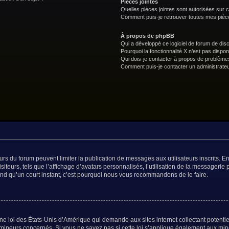
Pièces jointes
Quelles pièces jointes sont autorisées sur 
Comment puis-je retrouver toutes mes pièce
À propos de phpBB
Qui a développé ce logiciel de forum de dis
Pourquoi la fonctionnalité X n’est pas dispon
Qui dois-je contacter à propos de problèmes
Comment puis-je contacter un administrateu
teurs du forum peuvent limiter la publication de messages aux utilisateurs inscrits.
teurs, tels que l’affichage d’avatars personnalisés, l’utilisation de la messagerie p
prend qu’un court instant, c’est pourquoi nous vous recommandons de le faire.
ne loi des États-Unis d’Amérique qui demande aux sites internet collectant potent
mineurs concernés. Si vous ne savez pas si cette loi s’applique également aux min