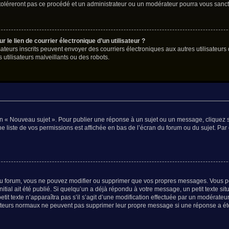
 toléreront pas ce procédé et un administrateur ou un modérateur pourra vous san
le lien de courrier électronique d’un utilisateur ?
tilisateurs inscrits peuvent envoyer des courriers électroniques aux autres utilisat
utilisateurs malveillants ou des robots.
n « Nouveau sujet ». Pour publier une réponse à un sujet ou un message, cliquez s
e liste de vos permissions est affichée en bas de l’écran du forum ou du sujet. P
u forum, vous ne pouvez modifier ou supprimer que vos propres messages. Vous p
itial ait été publié. Si quelqu’un a déjà répondu à votre message, un petit texte 
petit texte n’apparaîtra pas s’il s’agit d’une modification effectuée par un modérateu
lisateurs normaux ne peuvent pas supprimer leur propre message si une réponse a ét