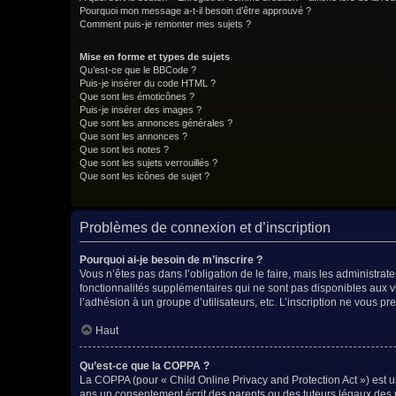
Pourquoi mon message a-t-il besoin d’être approuvé ?
Comment puis-je remonter mes sujets ?
Mise en forme et types de sujets
Qu’est-ce que le BBCode ?
Puis-je insérer du code HTML ?
Que sont les émoticônes ?
Puis-je insérer des images ?
Que sont les annonces générales ?
Que sont les annonces ?
Que sont les notes ?
Que sont les sujets verrouillés ?
Que sont les icônes de sujet ?
Problèmes de connexion et d’inscription
Pourquoi ai-je besoin de m’inscrire ?
Vous n’êtes pas dans l’obligation de le faire, mais les administra
fonctionnalités supplémentaires qui ne sont pas disponibles aux visi
l’adhésion à un groupe d’utilisateurs, etc. L’inscription ne vous 
Haut
Qu’est-ce que la COPPA ?
La COPPA (pour « Child Online Privacy and Protection Act ») est u
ans un consentement écrit des parents ou des tuteurs légaux des 