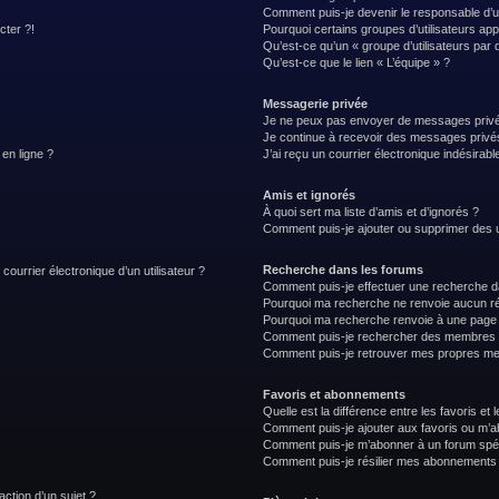
Comment puis-je devenir le responsable d’un
cter ?!
Pourquoi certains groupes d’utilisateurs ap
Qu’est-ce qu’un « groupe d’utilisateurs par 
Qu’est-ce que le lien « L’équipe » ?
Messagerie privée
Je ne peux pas envoyer de messages privé
Je continue à recevoir des messages privés 
 en ligne ?
J’ai reçu un courrier électronique indésirabl
Amis et ignorés
À quoi sert ma liste d’amis et d’ignorés ?
Comment puis-je ajouter ou supprimer des uti
Recherche dans les forums
courrier électronique d’un utilisateur ?
Comment puis-je effectuer une recherche d
Pourquoi ma recherche ne renvoie aucun ré
Pourquoi ma recherche renvoie à une page 
Comment puis-je rechercher des membres
Comment puis-je retrouver mes propres me
Favoris et abonnements
Quelle est la différence entre les favoris e
Comment puis-je ajouter aux favoris ou m’ab
Comment puis-je m’abonner à un forum spéc
Comment puis-je résilier mes abonnements
action d’un sujet ?