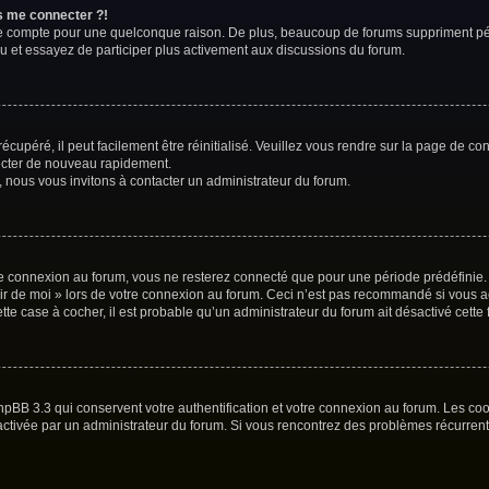
us me connecter ?!
re compte pour une quelconque raison. De plus, beaucoup de forums suppriment périod
au et essayez de participer plus activement aux discussions du forum.
cupéré, il peut facilement être réinitialisé. Veuillez vous rendre sur la page de co
necter de nouveau rapidement.
, nous vous invitons à contacter un administrateur du forum.
e connexion au forum, vous ne resterez connecté que pour une période prédéfinie. C
nir de moi » lors de votre connexion au forum. Ceci n’est pas recommandé si vous 
ette case à cocher, il est probable qu’un administrateur du forum ait désactivé cette 
hpBB 3.3 qui conservent votre authentification et votre connexion au forum. Les co
 été activée par un administrateur du forum. Si vous rencontrez des problèmes récur