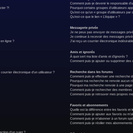
Comment puis-je devenir le responsable d’un
cter ?!
Pourquoi certains groupes d’utilisateurs ap
Qu’est-ce qu’un « groupe d’utilisateurs par 
Qu’est-ce que le lien « L’équipe » ?
Messagerie privée
Je ne peux pas envoyer de messages privé
Je continue à recevoir des messages privés 
 en ligne ?
J’ai reçu un courrier électronique indésirabl
Amis et ignorés
À quoi sert ma liste d’amis et d’ignorés ?
Comment puis-je ajouter ou supprimer des uti
Recherche dans les forums
courrier électronique d’un utilisateur ?
Comment puis-je effectuer une recherche d
Pourquoi ma recherche ne renvoie aucun ré
Pourquoi ma recherche renvoie à une page 
Comment puis-je rechercher des membres
Comment puis-je retrouver mes propres me
Favoris et abonnements
Quelle est la différence entre les favoris e
Comment puis-je ajouter aux favoris ou m’ab
Comment puis-je m’abonner à un forum spéc
Comment puis-je résilier mes abonnements
action d’un sujet ?