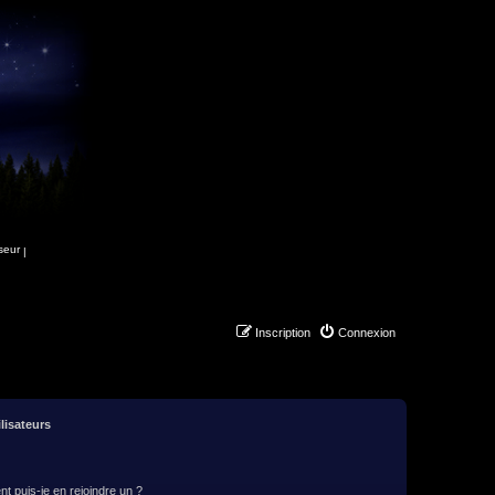
|
Inscription
Connexion
lisateurs
t puis-je en rejoindre un ?