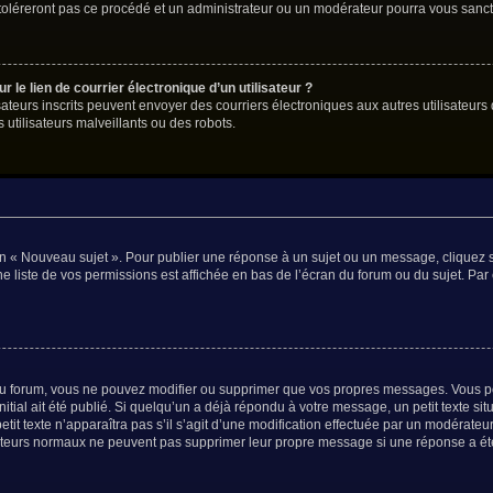
 toléreront pas ce procédé et un administrateur ou un modérateur pourra vous san
le lien de courrier électronique d’un utilisateur ?
tilisateurs inscrits peuvent envoyer des courriers électroniques aux autres utilisat
utilisateurs malveillants ou des robots.
n « Nouveau sujet ». Pour publier une réponse à un sujet ou un message, cliquez s
e liste de vos permissions est affichée en bas de l’écran du forum ou du sujet. P
u forum, vous ne pouvez modifier ou supprimer que vos propres messages. Vous p
itial ait été publié. Si quelqu’un a déjà répondu à votre message, un petit texte 
petit texte n’apparaîtra pas s’il s’agit d’une modification effectuée par un modérateu
lisateurs normaux ne peuvent pas supprimer leur propre message si une réponse a ét