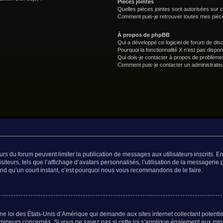
Pièces jointes
Quelles pièces jointes sont autorisées sur 
Comment puis-je retrouver toutes mes pièce
À propos de phpBB
Qui a développé ce logiciel de forum de dis
Pourquoi la fonctionnalité X n’est pas dispon
Qui dois-je contacter à propos de problèmes
Comment puis-je contacter un administrateu
teurs du forum peuvent limiter la publication de messages aux utilisateurs inscrits.
teurs, tels que l’affichage d’avatars personnalisés, l’utilisation de la messagerie p
prend qu’un court instant, c’est pourquoi nous vous recommandons de le faire.
ne loi des États-Unis d’Amérique qui demande aux sites internet collectant potent
mineurs concernés. Si vous ne savez pas si cette loi s’applique également aux min