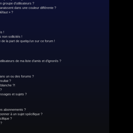
 groupe d’utilisateurs ?
paraissent dans une couleur différente ?
défaut » ?
s !
non sollicités !
e de la part de quelqu’un sur ce forum !
lisateurs de ma liste d’amis et d’ignorés ?
ans un ou des forums ?
sultat ?
blanche ?!
 ?
ssages et sujets ?
t les abonnements ?
onner à un sujet spécifique ?
ifique ?
 ?