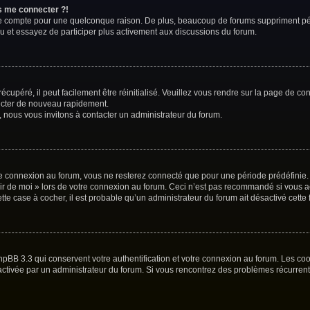
us me connecter ?!
re compte pour une quelconque raison. De plus, beaucoup de forums suppriment périod
au et essayez de participer plus activement aux discussions du forum.
cupéré, il peut facilement être réinitialisé. Veuillez vous rendre sur la page de co
necter de nouveau rapidement.
, nous vous invitons à contacter un administrateur du forum.
e connexion au forum, vous ne resterez connecté que pour une période prédéfinie. C
nir de moi » lors de votre connexion au forum. Ceci n’est pas recommandé si vous 
ette case à cocher, il est probable qu’un administrateur du forum ait désactivé cette 
hpBB 3.3 qui conservent votre authentification et votre connexion au forum. Les co
 été activée par un administrateur du forum. Si vous rencontrez des problèmes récur