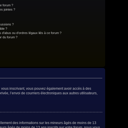
ce forum ?
s jointes ?
cussions ?
ible ?
 d’abus ou d’ordres légaux liés à ce forum ?
r du forum ?
 En vous inscrivant, vous pouvez également avoir accès à des
rivée, l’envoi de courriers électroniques aux autres utilisateurs,
iellement des informations sur les mineurs âgés de moins de 13
eurs âgés de moins de 13 ans inscrits sur votre forum, nous vous