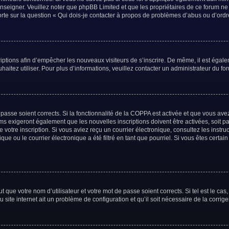
renseigner. Veuillez noter que phpBB Limited et que les propriétaires de ce forum n
orte sur la question « Qui dois-je contacter à propos de problèmes d’abus ou d’ordr
criptions afin d’empêcher les nouveaux visiteurs de s’inscrire. De même, il est égal
uhaitez utiliser. Pour plus d’informations, veuillez contacter un administrateur du fo
e passe soient corrects. Si la fonctionnalité de la COPPA est activée et que vous av
ums exigeront également que les nouvelles inscriptions doivent être activées, soit 
de votre inscription. Si vous aviez reçu un courrier électronique, consultez les inst
e ou le courrier électronique a été filtré en tant que pourriel. Si vous êtes certai
 que votre nom d’utilisateur et votre mot de passe soient corrects. Si tel est le ca
 site internet ait un problème de configuration et qu’il soit nécessaire de la corriger