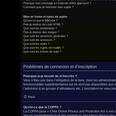
Pourquoi mon message a-t-il besoin d’être approuvé ?
Comment puis-je remonter mes sujets ?
Mise en forme et types de sujets
Qu’est-ce que le BBCode ?
Puis-je insérer du code HTML ?
Que sont les émoticônes ?
Puis-je insérer des images ?
Que sont les annonces générales ?
Que sont les annonces ?
Que sont les notes ?
Que sont les sujets verrouillés ?
Que sont les icônes de sujet ?
Problèmes de connexion et d’inscription
Pourquoi ai-je besoin de m’inscrire ?
Vous n’êtes pas dans l’obligation de le faire, mais les administra
fonctionnalités supplémentaires qui ne sont pas disponibles aux visi
l’adhésion à un groupe d’utilisateurs, etc. L’inscription ne vous 
Haut
Qu’est-ce que la COPPA ?
La COPPA (pour « Child Online Privacy and Protection Act ») est u
ans un consentement écrit des parents ou des tuteurs légaux des 