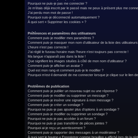
Pourquoi ne puis-je pas me connecter ?
Je m’étais déjà inscrit par le passé mais ne peux à présent plus me conne
J’ai perdu mon mot de passe !
Pourquoi suis-je déconnecté automatiquement ?
À quoi sert « Supprimer les cookies » ?
Préférences et paramètres des utilisateurs
Comment puis-je modifier mes paramètres ?
Comment puis-je masquer mon nom d’utilisateur de la liste des utilisateurs
L’heure n’est pas correcte !
J’ai réglé le fuseau horaire mais l’heure n’est toujours pas correcte !
Ma langue n’apparaît pas dans la liste !
Que signifient les images situées à côté de mon nom d’utilisateur ?
Comment puis-je afficher un avatar ?
Quel est mon rang et comment puis-je le modifier ?
Pourquoi m’est-il demandé de me connecter lorsque je clique sur le lien de 
Problèmes de publication
Comment puis-je publier un nouveau sujet ou une réponse ?
Comment puis-je modifier ou supprimer un message ?
Comment puis-je insérer une signature à mon message ?
Comment puis-je créer un sondage ?
Pourquoi ne puis-je pas ajouter plus d’options à un sondage ?
Comment puis-je modifier ou supprimer un sondage ?
Pourquoi ne puis-je pas accéder à un forum ?
Pourquoi ne puis-je pas transférer de pièces jointes ?
Pourquoi ai-je reçu un avertissement ?
Comment puis-je rapporter des messages à un modérateur ?
À quoi sert le bouton « Enregistrer comme brouillon » affiché lors de la réd