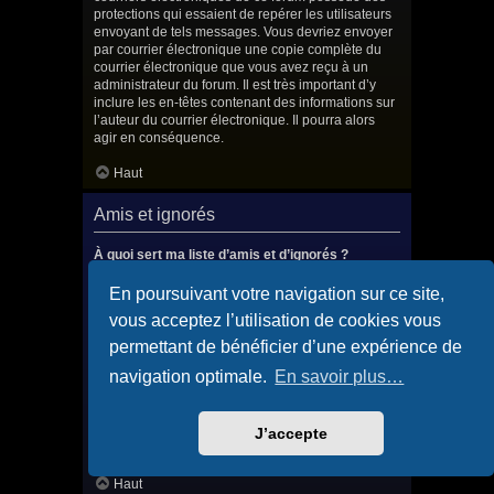
protections qui essaient de repérer les utilisateurs
envoyant de tels messages. Vous devriez envoyer
par courrier électronique une copie complète du
courrier électronique que vous avez reçu à un
administrateur du forum. Il est très important d’y
inclure les en-têtes contenant des informations sur
l’auteur du courrier électronique. Il pourra alors
agir en conséquence.
Haut
Amis et ignorés
À quoi sert ma liste d’amis et d’ignorés ?
Vous pouvez utiliser ces listes afin d’organiser et
trier certains utilisateurs du forum. Les membres
En poursuivant votre navigation sur ce site,
ajoutés à votre liste d’amis seront listés dans le
vous acceptez l’utilisation de cookies vous
panneau de contrôle de l’utilisateur afin de
consulter rapidement leur statut en ligne et leur
permettant de bénéficier d’une expérience de
envoyer des messages privés. Selon le style
navigation optimale.
En savoir plus…
utilisé, les messages publiés par ces utilisateurs
peuvent éventuellement être mis en surbrillance. Si
vous ajoutez un utilisateur à votre liste d’ignorés,
tous les messages qu’il publiera seront masqués
J’accepte
par défaut.
Haut