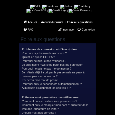
|
|
|
|
|
|
|
|
Accueil
Accueil du forum
Foire aux questions
FAQ
Inscription
Connexion
Foire aux questions
Problèmes de connexion et d’inscription
Pourquoi ai-je besoin de m’inscrire ?
Qu’est-ce que la COPPA ?
Pourquoi ne puis-je pas m’inscrire ?
Je suis inscrit mais je ne peux pas me connecter !
Pourquoi ne puis-je pas me connecter ?
Je m’étais déjà inscrit par le passé mais ne peux à
présent plus me connecter ?!
J’ai perdu mon mot de passe !
Pourquoi suis-je déconnecté automatiquement ?
À quoi sert « Supprimer les cookies » ?
Préférences et paramètres des utilisateurs
Comment puis-je modifier mes paramètres ?
Comment puis-je masquer mon nom d’utilisateur de la
liste des utilisateurs en ligne ?
L’heure n’est pas correcte !