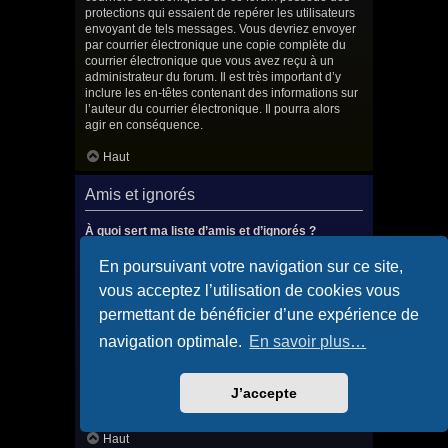
protections qui essaient de repérer les utilisateurs
envoyant de tels messages. Vous devriez envoyer
par courrier électronique une copie complète du
courrier électronique que vous avez reçu à un
administrateur du forum. Il est très important d’y
inclure les en-têtes contenant des informations sur
l’auteur du courrier électronique. Il pourra alors
agir en conséquence.
Haut
Amis et ignorés
À quoi sert ma liste d’amis et d’ignorés ?
Vous pouvez utiliser ces listes afin d’organiser et
trier certains utilisateurs du forum. Les membres
En poursuivant votre navigation sur ce site,
ajoutés à votre liste d’amis seront listés dans le
vous acceptez l’utilisation de cookies vous
panneau de contrôle de l’utilisateur afin de
consulter rapidement leur statut en ligne et leur
permettant de bénéficier d’une expérience de
envoyer des messages privés. Selon le style
navigation optimale.
En savoir plus…
utilisé, les messages publiés par ces utilisateurs
peuvent éventuellement être mis en surbrillance. Si
vous ajoutez un utilisateur à votre liste d’ignorés,
tous les messages qu’il publiera seront masqués
J’accepte
par défaut.
Haut