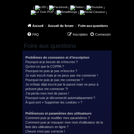
|
|
|
|
|
|
|
|
Accueil
Accueil du forum
Foire aux questions
FAQ
Inscription
Connexion
Foire aux questions
Problèmes de connexion et d’inscription
Pourquoi ai-je besoin de m’inscrire ?
Qu’est-ce que la COPPA ?
Pourquoi ne puis-je pas m’inscrire ?
Je suis inscrit mais je ne peux pas me connecter !
Pourquoi ne puis-je pas me connecter ?
Je m’étais déjà inscrit par le passé mais ne peux à
présent plus me connecter ?!
J’ai perdu mon mot de passe !
Pourquoi suis-je déconnecté automatiquement ?
À quoi sert « Supprimer les cookies » ?
Préférences et paramètres des utilisateurs
Comment puis-je modifier mes paramètres ?
Comment puis-je masquer mon nom d’utilisateur de la
liste des utilisateurs en ligne ?
L’heure n’est pas correcte !