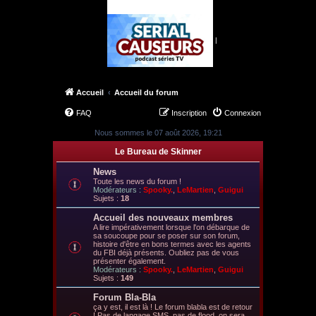
|
Accueil
Accueil du forum
FAQ
Inscription
Connexion
Nous sommes le 07 août 2026, 19:21
Le Bureau de Skinner
News
Toute les news du forum !
Modérateurs :
Spooky.
,
LeMartien
,
Guigui
Sujets :
18
Accueil des nouveaux membres
A lire impérativement lorsque l'on débarque de
sa soucoupe pour se poser sur son forum,
histoire d'être en bons termes avec les agents
du FBI déjà présents. Oubliez pas de vous
présenter également.
Modérateurs :
Spooky.
,
LeMartien
,
Guigui
Sujets :
149
Forum Bla-Bla
ça y est, il est là ! Le forum blabla est de retour
! Pas de langage SMS, pas de flood, on sera