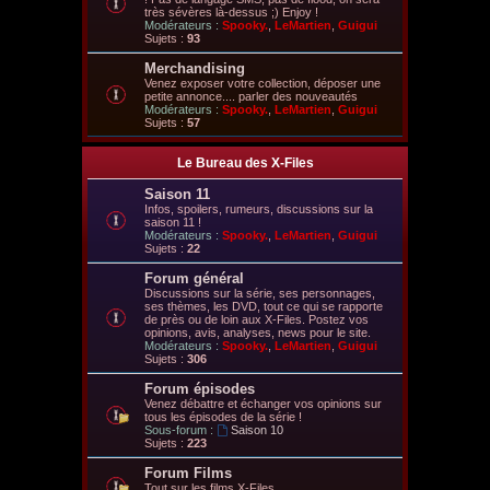
très sévères là-dessus ;) Enjoy !
Modérateurs :
Spooky.
,
LeMartien
,
Guigui
Sujets :
93
Merchandising
Venez exposer votre collection, déposer une
petite annonce.... parler des nouveautés
Modérateurs :
Spooky.
,
LeMartien
,
Guigui
Sujets :
57
Le Bureau des X-Files
Saison 11
Infos, spoilers, rumeurs, discussions sur la
saison 11 !
Modérateurs :
Spooky.
,
LeMartien
,
Guigui
Sujets :
22
Forum général
Discussions sur la série, ses personnages,
ses thèmes, les DVD, tout ce qui se rapporte
de près ou de loin aux X-Files. Postez vos
opinions, avis, analyses, news pour le site.
Modérateurs :
Spooky.
,
LeMartien
,
Guigui
Sujets :
306
Forum épisodes
Venez débattre et échanger vos opinions sur
tous les épisodes de la série !
Sous-forum :
Saison 10
Sujets :
223
Forum Films
Tout sur les films X-Files