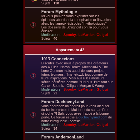
Sujets :
128
Forum Mythologie
Ici vous pouvez vous exprimer sur les
épisodes abordant la conspiration et l'invasion
alien, les fameux épisodes "mythologiques".
Les dossiers de Strughold sont là pour vous
éclairer.
Modérateurs :
Spooky.
,
LeMartien
,
Guigui
Sujets :
40
Appartement 42
1013 Connexions
Discutez avec nous à propos des créateurs
des X-Files, Harsh Realm, MillenniuM & The
Lone Gunmen mais aussi de leurs projets
futurs (romans, films, etc...), tout comme de
leurs inspirations. Mais aussi les meilleurs
séries héritières comme Plur1bus. Bref tout sur
Carter, Spotnitz, Gilligan, Morgan & Wong...
Modérateurs :
Spooky.
,
LeMartien
,
Guigui
Sujets :
22
Forum DuchovnyLand
Vous cherchez un endroit pour venir discuter
du bel interprète de Mulder et de sa carrière
cinoche ?! Bah, vous avez frappé à la bonne
porte. Ce forum est lié à
duchovnyland.com
de
notre infatiguable Toomsie.
Modérateurs :
Spooky.
,
LeMartien
,
Guigui
Sujets :
34
Forum AndersonLand