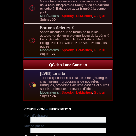
Vous cherchez un endroit pour venir discuter
de la belle interprète de Scully et de sa carrière
cinoche ?! Bah, vous avez frappé à la bonne
porte.
Modérateurs :
Spooky.
,
LeMartien
,
Guigui
Sujets :
30
Forums Acteurs X
Venez discuter sur ce forum de tous les
acteurs (et de leurs projets) issus de la série X-
Files : Annabeth Gish, Robert Patrick, Mitch
Pileggi, Nic Lea, William B. Davis... Et tous les
autres !
Modérateurs :
Spooky.
,
LeMartien
,
Guigui
Sujets :
27
QG des Lone Gunmen
[LVEI] Le site
Tout ce qui concerne le site lvei.net (mailing list,
chat, forums): propositions de nouvelles
rubriques, problèmes de liens cassés et autres
soucis techniques, demande d'infos...
Modérateurs :
Spooky.
,
LeMartien
,
Guigui
Sujets :
24
CONNEXION
•
INSCRIPTION
Nom d’utilisateur :
Mot de passe :