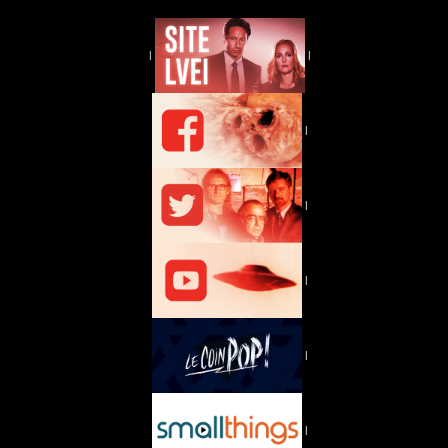
|
|
|
|
|
|
|