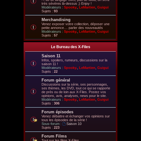
très sévères là-dessus ;) Enjoy !
Modérateurs :
Spooky.
,
LeMartien
,
Guigui
Sujets :
93
Merchandising
Venez exposer votre collection, déposer une
petite annonce.... parler des nouveautés
Modérateurs :
Spooky.
,
LeMartien
,
Guigui
Sujets :
57
Le Bureau des X-Files
Saison 11
Infos, spoilers, rumeurs, discussions sur la
saison 11 !
Modérateurs :
Spooky.
,
LeMartien
,
Guigui
Sujets :
22
Forum général
Discussions sur la série, ses personnages,
ses thèmes, les DVD, tout ce qui se rapporte
de près ou de loin aux X-Files. Postez vos
opinions, avis, analyses, news pour le site.
Modérateurs :
Spooky.
,
LeMartien
,
Guigui
Sujets :
306
Forum épisodes
Venez débattre et échanger vos opinions sur
tous les épisodes de la série !
Sous-forum :
Saison 10
Sujets :
223
Forum Films
Tout sur les films X-Files