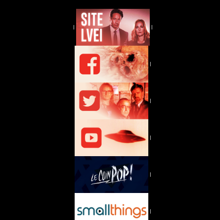
|
|
|
|
|
|
|