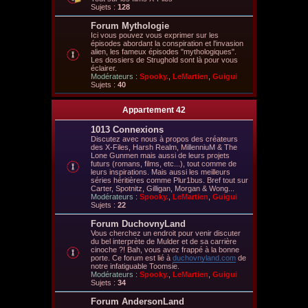
Sujets :
128
Forum Mythologie
Ici vous pouvez vous exprimer sur les
épisodes abordant la conspiration et l'invasion
alien, les fameux épisodes "mythologiques".
Les dossiers de Strughold sont là pour vous
éclairer.
Modérateurs :
Spooky.
,
LeMartien
,
Guigui
Sujets :
40
Appartement 42
1013 Connexions
Discutez avec nous à propos des créateurs
des X-Files, Harsh Realm, MillenniuM & The
Lone Gunmen mais aussi de leurs projets
futurs (romans, films, etc...), tout comme de
leurs inspirations. Mais aussi les meilleurs
séries héritières comme Plur1bus. Bref tout sur
Carter, Spotnitz, Gilligan, Morgan & Wong...
Modérateurs :
Spooky.
,
LeMartien
,
Guigui
Sujets :
22
Forum DuchovnyLand
Vous cherchez un endroit pour venir discuter
du bel interprète de Mulder et de sa carrière
cinoche ?! Bah, vous avez frappé à la bonne
porte. Ce forum est lié à
duchovnyland.com
de
notre infatiguable Toomsie.
Modérateurs :
Spooky.
,
LeMartien
,
Guigui
Sujets :
34
Forum AndersonLand