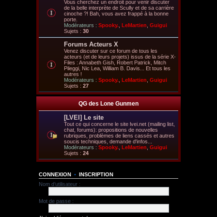
Vous cherchez un endroit pour venir discuter
de la belle interprète de Scully et de sa carrière
cinoche ?! Bah, vous avez frappé à la bonne
porte.
Modérateurs :
Spooky.
,
LeMartien
,
Guigui
Sujets :
30
Forums Acteurs X
Venez discuter sur ce forum de tous les
acteurs (et de leurs projets) issus de la série X-
Files : Annabeth Gish, Robert Patrick, Mitch
Pileggi, Nic Lea, William B. Davis... Et tous les
autres !
Modérateurs :
Spooky.
,
LeMartien
,
Guigui
Sujets :
27
QG des Lone Gunmen
[LVEI] Le site
Tout ce qui concerne le site lvei.net (mailing list,
chat, forums): propositions de nouvelles
rubriques, problèmes de liens cassés et autres
soucis techniques, demande d'infos...
Modérateurs :
Spooky.
,
LeMartien
,
Guigui
Sujets :
24
CONNEXION
•
INSCRIPTION
Nom d’utilisateur :
Mot de passe :