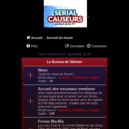
|
Accueil
Accueil du forum
FAQ
Inscription
Connexion
Nous sommes le 07 août 2026, 11:20
Le Bureau de Skinner
News
Toute les news du forum !
Modérateurs :
Spooky.
,
LeMartien
,
Guigui
Sujets :
18
Accueil des nouveaux membres
A lire impérativement lorsque l'on débarque de
sa soucoupe pour se poser sur son forum,
histoire d'être en bons termes avec les agents
du FBI déjà présents. Oubliez pas de vous
présenter également.
Modérateurs :
Spooky.
,
LeMartien
,
Guigui
Sujets :
149
Forum Bla-Bla
ça y est, il est là ! Le forum blabla est de retour
! Pas de langage SMS, pas de flood, on sera