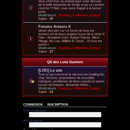
Vous cherchez un endroit pour venir discuter
de la belle interprète de Scully et de sa carrière
cinoche ?! Bah, vous avez frappé à la bonne
porte.
Modérateurs :
Spooky.
,
LeMartien
,
Guigui
Sujets :
30
Forums Acteurs X
Venez discuter sur ce forum de tous les
acteurs (et de leurs projets) issus de la série X-
Files : Annabeth Gish, Robert Patrick, Mitch
Pileggi, Nic Lea, William B. Davis... Et tous les
autres !
Modérateurs :
Spooky.
,
LeMartien
,
Guigui
Sujets :
27
QG des Lone Gunmen
[LVEI] Le site
Tout ce qui concerne le site lvei.net (mailing list,
chat, forums): propositions de nouvelles
rubriques, problèmes de liens cassés et autres
soucis techniques, demande d'infos...
Modérateurs :
Spooky.
,
LeMartien
,
Guigui
Sujets :
24
CONNEXION
•
INSCRIPTION
Nom d’utilisateur :
Mot de passe :