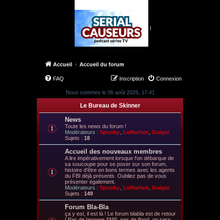
|
Accueil
Accueil du forum
FAQ
Inscription
Connexion
Nous sommes le 06 août 2026, 17:41
Le Bureau de Skinner
News
Toute les news du forum !
Modérateurs :
Spooky.
,
LeMartien
,
Guigui
Sujets :
18
Accueil des nouveaux membres
A lire impérativement lorsque l'on débarque de
sa soucoupe pour se poser sur son forum,
histoire d'être en bons termes avec les agents
du FBI déjà présents. Oubliez pas de vous
présenter également.
Modérateurs :
Spooky.
,
LeMartien
,
Guigui
Sujets :
149
Forum Bla-Bla
ça y est, il est là ! Le forum blabla est de retour
! Pas de langage SMS, pas de flood, on sera