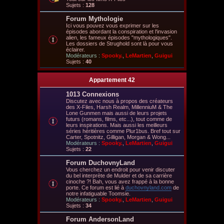
Sujets :
128
Forum Mythologie
Ici vous pouvez vous exprimer sur les
épisodes abordant la conspiration et l'invasion
alien, les fameux épisodes "mythologiques".
Les dossiers de Strughold sont là pour vous
éclairer.
Modérateurs :
Spooky.
,
LeMartien
,
Guigui
Sujets :
40
Appartement 42
1013 Connexions
Discutez avec nous à propos des créateurs
des X-Files, Harsh Realm, MillenniuM & The
Lone Gunmen mais aussi de leurs projets
futurs (romans, films, etc...), tout comme de
leurs inspirations. Mais aussi les meilleurs
séries héritières comme Plur1bus. Bref tout sur
Carter, Spotnitz, Gilligan, Morgan & Wong...
Modérateurs :
Spooky.
,
LeMartien
,
Guigui
Sujets :
22
Forum DuchovnyLand
Vous cherchez un endroit pour venir discuter
du bel interprète de Mulder et de sa carrière
cinoche ?! Bah, vous avez frappé à la bonne
porte. Ce forum est lié à
duchovnyland.com
de
notre infatiguable Toomsie.
Modérateurs :
Spooky.
,
LeMartien
,
Guigui
Sujets :
34
Forum AndersonLand