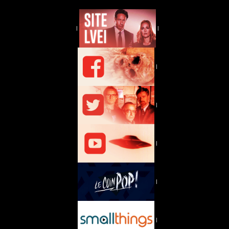
|
|
|
|
|
|
|