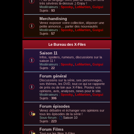
très sévères là-dessus ;) Enjoy !
Modérateurs :
Spooky.
,
LeMartien
,
Guigui
Sujets :
93
Merchandising
Venez exposer votre collection, déposer une
petite annonce.... parler des nouveautés
Modérateurs :
Spooky.
,
LeMartien
,
Guigui
Sujets :
57
Le Bureau des X-Files
Saison 11
Infos, spoilers, rumeurs, discussions sur la
saison 11 !
Modérateurs :
Spooky.
,
LeMartien
,
Guigui
Sujets :
22
Forum général
Discussions sur la série, ses personnages,
ses thèmes, les DVD, tout ce qui se rapporte
de près ou de loin aux X-Files. Postez vos
opinions, avis, analyses, news pour le site.
Modérateurs :
Spooky.
,
LeMartien
,
Guigui
Sujets :
306
Forum épisodes
Venez débattre et échanger vos opinions sur
tous les épisodes de la série !
Sous-forum :
Saison 10
Sujets :
223
Forum Films
Tout sur les films X-Files