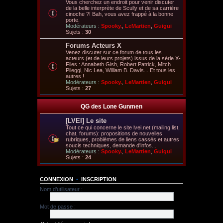
Vous cherchez un endroit pour venir discuter
de la belle interprète de Scully et de sa carrière
cinoche ?! Bah, vous avez frappé à la bonne
porte.
Modérateurs :
Spooky.
,
LeMartien
,
Guigui
Sujets :
30
Forums Acteurs X
Venez discuter sur ce forum de tous les
acteurs (et de leurs projets) issus de la série X-
Files : Annabeth Gish, Robert Patrick, Mitch
Pileggi, Nic Lea, William B. Davis... Et tous les
autres !
Modérateurs :
Spooky.
,
LeMartien
,
Guigui
Sujets :
27
QG des Lone Gunmen
[LVEI] Le site
Tout ce qui concerne le site lvei.net (mailing list,
chat, forums): propositions de nouvelles
rubriques, problèmes de liens cassés et autres
soucis techniques, demande d'infos...
Modérateurs :
Spooky.
,
LeMartien
,
Guigui
Sujets :
24
CONNEXION
•
INSCRIPTION
Nom d’utilisateur :
Mot de passe :