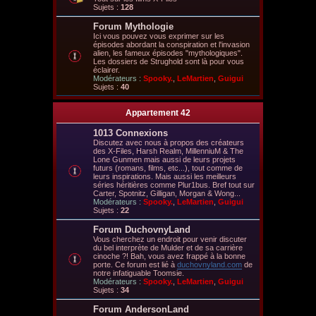
Sujets :
128
Forum Mythologie
Ici vous pouvez vous exprimer sur les
épisodes abordant la conspiration et l'invasion
alien, les fameux épisodes "mythologiques".
Les dossiers de Strughold sont là pour vous
éclairer.
Modérateurs :
Spooky.
,
LeMartien
,
Guigui
Sujets :
40
Appartement 42
1013 Connexions
Discutez avec nous à propos des créateurs
des X-Files, Harsh Realm, MillenniuM & The
Lone Gunmen mais aussi de leurs projets
futurs (romans, films, etc...), tout comme de
leurs inspirations. Mais aussi les meilleurs
séries héritières comme Plur1bus. Bref tout sur
Carter, Spotnitz, Gilligan, Morgan & Wong...
Modérateurs :
Spooky.
,
LeMartien
,
Guigui
Sujets :
22
Forum DuchovnyLand
Vous cherchez un endroit pour venir discuter
du bel interprète de Mulder et de sa carrière
cinoche ?! Bah, vous avez frappé à la bonne
porte. Ce forum est lié à
duchovnyland.com
de
notre infatiguable Toomsie.
Modérateurs :
Spooky.
,
LeMartien
,
Guigui
Sujets :
34
Forum AndersonLand