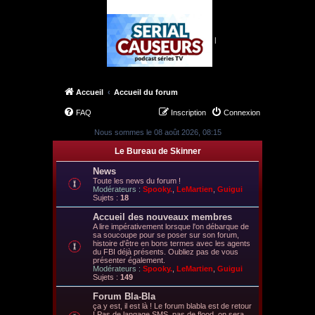
|
Accueil
Accueil du forum
FAQ
Inscription
Connexion
Nous sommes le 08 août 2026, 08:15
Le Bureau de Skinner
News
Toute les news du forum !
Modérateurs :
Spooky.
,
LeMartien
,
Guigui
Sujets :
18
Accueil des nouveaux membres
A lire impérativement lorsque l'on débarque de
sa soucoupe pour se poser sur son forum,
histoire d'être en bons termes avec les agents
du FBI déjà présents. Oubliez pas de vous
présenter également.
Modérateurs :
Spooky.
,
LeMartien
,
Guigui
Sujets :
149
Forum Bla-Bla
ça y est, il est là ! Le forum blabla est de retour
! Pas de langage SMS, pas de flood, on sera