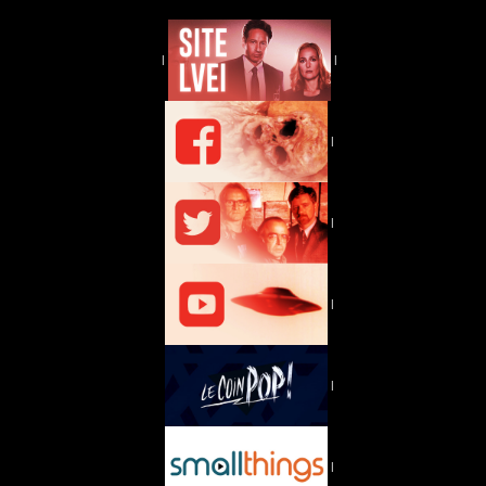
|
|
|
|
|
|
|