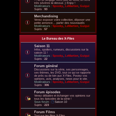
très sévères là-dessus ;) Enjoy !
Modérateurs :
Spooky.
,
LeMartien
,
Guigui
Sujets :
93
Merchandising
Venez exposer votre collection, déposer une
petite annonce.... parler des nouveautés
Modérateurs :
Spooky.
,
LeMartien
,
Guigui
Sujets :
57
Le Bureau des X-Files
Saison 11
Infos, spoilers, rumeurs, discussions sur la
saison 11 !
Modérateurs :
Spooky.
,
LeMartien
,
Guigui
Sujets :
22
Forum général
Discussions sur la série, ses personnages,
ses thèmes, les DVD, tout ce qui se rapporte
de près ou de loin aux X-Files. Postez vos
opinions, avis, analyses, news pour le site.
Modérateurs :
Spooky.
,
LeMartien
,
Guigui
Sujets :
306
Forum épisodes
Venez débattre et échanger vos opinions sur
tous les épisodes de la série !
Sous-forum :
Saison 10
Sujets :
223
Forum Films
Tout sur les films X-Files