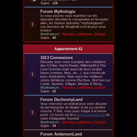
Sujets :
128
Forum Mythologie
Ici vous pouvez vous exprimer sur les
épisodes abordant la conspiration et l'invasion
alien, les fameux épisodes "mythologiques".
Les dossiers de Strughold sont là pour vous
éclairer.
Modérateurs :
Spooky.
,
LeMartien
,
Guigui
Sujets :
40
Appartement 42
1013 Connexions
Discutez avec nous à propos des créateurs
des X-Files, Harsh Realm, MillenniuM & The
Lone Gunmen mais aussi de leurs projets
futurs (romans, films, etc...), tout comme de
leurs inspirations. Mais aussi les meilleurs
séries héritières comme Plur1bus. Bref tout sur
Carter, Spotnitz, Gilligan, Morgan & Wong...
Modérateurs :
Spooky.
,
LeMartien
,
Guigui
Sujets :
22
Forum DuchovnyLand
Vous cherchez un endroit pour venir discuter
du bel interprète de Mulder et de sa carrière
cinoche ?! Bah, vous avez frappé à la bonne
porte. Ce forum est lié à
duchovnyland.com
de
notre infatiguable Toomsie.
Modérateurs :
Spooky.
,
LeMartien
,
Guigui
Sujets :
34
Forum AndersonLand