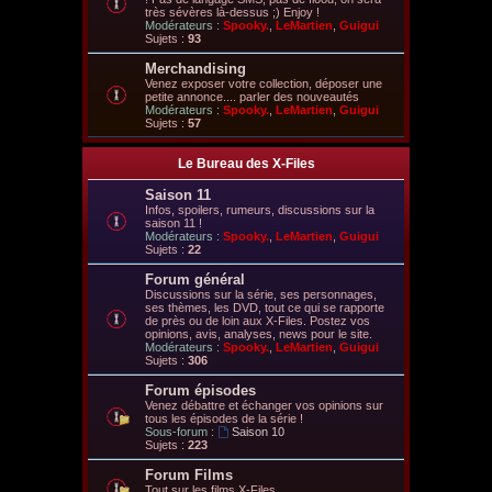
très sévères là-dessus ;) Enjoy !
Modérateurs :
Spooky.
,
LeMartien
,
Guigui
Sujets :
93
Merchandising
Venez exposer votre collection, déposer une
petite annonce.... parler des nouveautés
Modérateurs :
Spooky.
,
LeMartien
,
Guigui
Sujets :
57
Le Bureau des X-Files
Saison 11
Infos, spoilers, rumeurs, discussions sur la
saison 11 !
Modérateurs :
Spooky.
,
LeMartien
,
Guigui
Sujets :
22
Forum général
Discussions sur la série, ses personnages,
ses thèmes, les DVD, tout ce qui se rapporte
de près ou de loin aux X-Files. Postez vos
opinions, avis, analyses, news pour le site.
Modérateurs :
Spooky.
,
LeMartien
,
Guigui
Sujets :
306
Forum épisodes
Venez débattre et échanger vos opinions sur
tous les épisodes de la série !
Sous-forum :
Saison 10
Sujets :
223
Forum Films
Tout sur les films X-Files