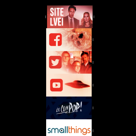
|
|
|
|
|
|
|