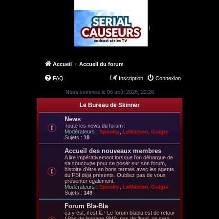
|
Accueil
Accueil du forum
FAQ
Inscription
Connexion
Nous sommes le 06 août 2026, 22:26
Le Bureau de Skinner
News
Toute les news du forum !
Modérateurs :
Spooky.
,
LeMartien
,
Guigui
Sujets :
18
Accueil des nouveaux membres
A lire impérativement lorsque l'on débarque de
sa soucoupe pour se poser sur son forum,
histoire d'être en bons termes avec les agents
du FBI déjà présents. Oubliez pas de vous
présenter également.
Modérateurs :
Spooky.
,
LeMartien
,
Guigui
Sujets :
149
Forum Bla-Bla
ça y est, il est là ! Le forum blabla est de retour
! Pas de langage SMS, pas de flood, on sera