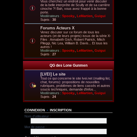
Vous cherchez un endroit pour venir discuter
de la belle interprète de Scully et de sa carrière
cinoche ?! Bah, vous avez frappé à la bonne
porte.
Modérateurs :
Spooky.
,
LeMartien
,
Guigui
Sujets :
30
Forums Acteurs X
Venez discuter sur ce forum de tous les
acteurs (et de leurs projets) issus de la série X-
Files : Annabeth Gish, Robert Patrick, Mitch
Pileggi, Nic Lea, William B. Davis... Et tous les
autres !
Modérateurs :
Spooky.
,
LeMartien
,
Guigui
Sujets :
27
QG des Lone Gunmen
[LVEI] Le site
Tout ce qui concerne le site lvei.net (mailing list,
chat, forums): propositions de nouvelles
rubriques, problèmes de liens cassés et autres
soucis techniques, demande d'infos...
Modérateurs :
Spooky.
,
LeMartien
,
Guigui
Sujets :
24
CONNEXION
•
INSCRIPTION
Nom d’utilisateur :
Mot de passe :