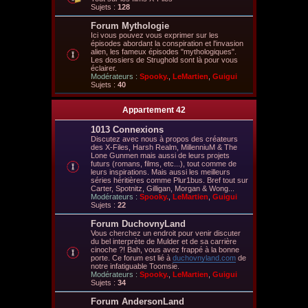
Sujets :
128
Forum Mythologie
Ici vous pouvez vous exprimer sur les
épisodes abordant la conspiration et l'invasion
alien, les fameux épisodes "mythologiques".
Les dossiers de Strughold sont là pour vous
éclairer.
Modérateurs :
Spooky.
,
LeMartien
,
Guigui
Sujets :
40
Appartement 42
1013 Connexions
Discutez avec nous à propos des créateurs
des X-Files, Harsh Realm, MillenniuM & The
Lone Gunmen mais aussi de leurs projets
futurs (romans, films, etc...), tout comme de
leurs inspirations. Mais aussi les meilleurs
séries héritières comme Plur1bus. Bref tout sur
Carter, Spotnitz, Gilligan, Morgan & Wong...
Modérateurs :
Spooky.
,
LeMartien
,
Guigui
Sujets :
22
Forum DuchovnyLand
Vous cherchez un endroit pour venir discuter
du bel interprète de Mulder et de sa carrière
cinoche ?! Bah, vous avez frappé à la bonne
porte. Ce forum est lié à
duchovnyland.com
de
notre infatiguable Toomsie.
Modérateurs :
Spooky.
,
LeMartien
,
Guigui
Sujets :
34
Forum AndersonLand