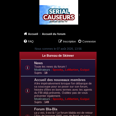
|
Accueil
Accueil du forum
FAQ
Inscription
Connexion
Nous sommes le 07 août 2026, 13:56
Le Bureau de Skinner
News
Toute les news du forum !
Modérateurs :
Spooky.
,
LeMartien
,
Guigui
Sujets :
18
Accueil des nouveaux membres
A lire impérativement lorsque l'on débarque de
sa soucoupe pour se poser sur son forum,
histoire d'être en bons termes avec les agents
du FBI déjà présents. Oubliez pas de vous
présenter également.
Modérateurs :
Spooky.
,
LeMartien
,
Guigui
Sujets :
149
Forum Bla-Bla
ça y est, il est là ! Le forum blabla est de retour
! Pas de langage SMS, pas de flood, on sera