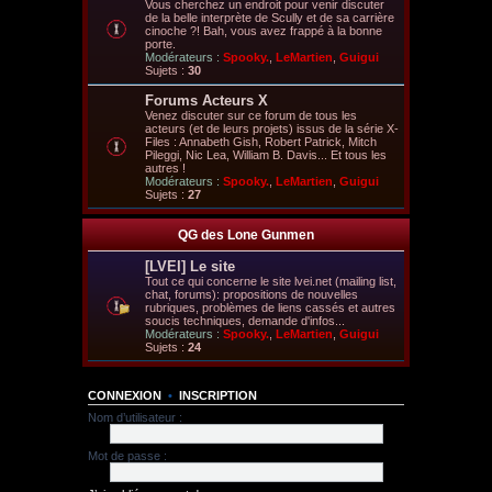
Vous cherchez un endroit pour venir discuter
de la belle interprète de Scully et de sa carrière
cinoche ?! Bah, vous avez frappé à la bonne
porte.
Modérateurs :
Spooky.
,
LeMartien
,
Guigui
Sujets :
30
Forums Acteurs X
Venez discuter sur ce forum de tous les
acteurs (et de leurs projets) issus de la série X-
Files : Annabeth Gish, Robert Patrick, Mitch
Pileggi, Nic Lea, William B. Davis... Et tous les
autres !
Modérateurs :
Spooky.
,
LeMartien
,
Guigui
Sujets :
27
QG des Lone Gunmen
[LVEI] Le site
Tout ce qui concerne le site lvei.net (mailing list,
chat, forums): propositions de nouvelles
rubriques, problèmes de liens cassés et autres
soucis techniques, demande d'infos...
Modérateurs :
Spooky.
,
LeMartien
,
Guigui
Sujets :
24
CONNEXION
•
INSCRIPTION
Nom d’utilisateur :
Mot de passe :