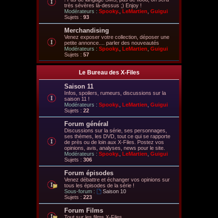
très sévères là-dessus ;) Enjoy !
Modérateurs :
Spooky.
,
LeMartien
,
Guigui
Sujets :
93
Merchandising
Venez exposer votre collection, déposer une
petite annonce.... parler des nouveautés
Modérateurs :
Spooky.
,
LeMartien
,
Guigui
Sujets :
57
Le Bureau des X-Files
Saison 11
Infos, spoilers, rumeurs, discussions sur la
saison 11 !
Modérateurs :
Spooky.
,
LeMartien
,
Guigui
Sujets :
22
Forum général
Discussions sur la série, ses personnages,
ses thèmes, les DVD, tout ce qui se rapporte
de près ou de loin aux X-Files. Postez vos
opinions, avis, analyses, news pour le site.
Modérateurs :
Spooky.
,
LeMartien
,
Guigui
Sujets :
306
Forum épisodes
Venez débattre et échanger vos opinions sur
tous les épisodes de la série !
Sous-forum :
Saison 10
Sujets :
223
Forum Films
Tout sur les films X-Files