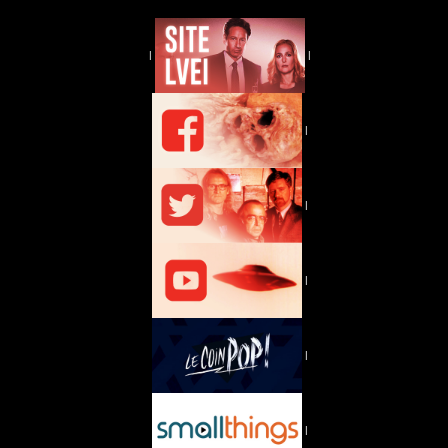
|
|
|
|
|
|
|