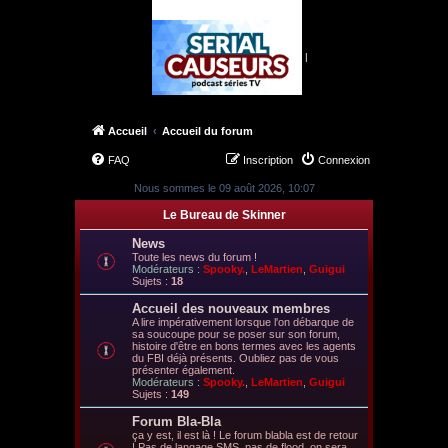
|
Accueil
Accueil du forum
FAQ
Inscription
Connexion
Nous sommes le 09 août 2026, 10:07
Le Bureau de Skinner
News
Toute les news du forum !
Modérateurs :
Spooky.
,
LeMartien
,
Guigui
Sujets :
18
Accueil des nouveaux membres
A lire impérativement lorsque l'on débarque de
sa soucoupe pour se poser sur son forum,
histoire d'être en bons termes avec les agents
du FBI déjà présents. Oubliez pas de vous
présenter également.
Modérateurs :
Spooky.
,
LeMartien
,
Guigui
Sujets :
149
Forum Bla-Bla
ça y est, il est là ! Le forum blabla est de retour
! Pas de langage SMS, pas de flood, on sera