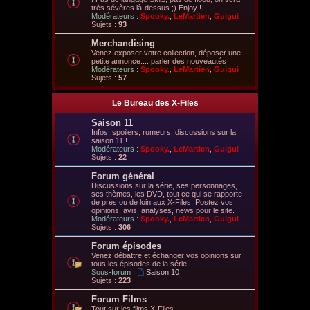
très sévères là-dessus ;) Enjoy !
Modérateurs :
Spooky.
,
LeMartien
,
Guigui
Sujets :
93
Merchandising
Venez exposer votre collection, déposer une
petite annonce.... parler des nouveautés
Modérateurs :
Spooky.
,
LeMartien
,
Guigui
Sujets :
57
Le Bureau des X-Files
Saison 11
Infos, spoilers, rumeurs, discussions sur la
saison 11 !
Modérateurs :
Spooky.
,
LeMartien
,
Guigui
Sujets :
22
Forum général
Discussions sur la série, ses personnages,
ses thèmes, les DVD, tout ce qui se rapporte
de près ou de loin aux X-Files. Postez vos
opinions, avis, analyses, news pour le site.
Modérateurs :
Spooky.
,
LeMartien
,
Guigui
Sujets :
306
Forum épisodes
Venez débattre et échanger vos opinions sur
tous les épisodes de la série !
Sous-forum :
Saison 10
Sujets :
223
Forum Films
Tout sur les films X-Files