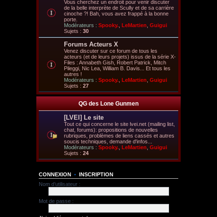
Vous cherchez un endroit pour venir discuter
de la belle interprète de Scully et de sa carrière
cinoche ?! Bah, vous avez frappé à la bonne
porte.
Modérateurs :
Spooky.
,
LeMartien
,
Guigui
Sujets :
30
Forums Acteurs X
Venez discuter sur ce forum de tous les
acteurs (et de leurs projets) issus de la série X-
Files : Annabeth Gish, Robert Patrick, Mitch
Pileggi, Nic Lea, William B. Davis... Et tous les
autres !
Modérateurs :
Spooky.
,
LeMartien
,
Guigui
Sujets :
27
QG des Lone Gunmen
[LVEI] Le site
Tout ce qui concerne le site lvei.net (mailing list,
chat, forums): propositions de nouvelles
rubriques, problèmes de liens cassés et autres
soucis techniques, demande d'infos...
Modérateurs :
Spooky.
,
LeMartien
,
Guigui
Sujets :
24
CONNEXION
•
INSCRIPTION
Nom d’utilisateur :
Mot de passe :