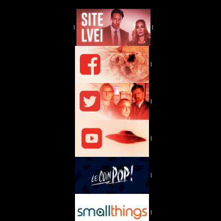
|
|
|
|
|
|
|