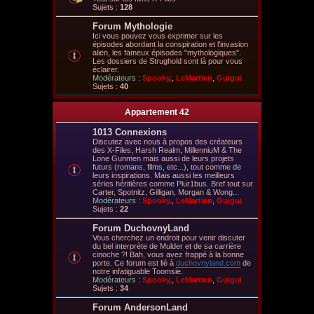
Sujets :
128
Forum Mythologie
Ici vous pouvez vous exprimer sur les
épisodes abordant la conspiration et l'invasion
alien, les fameux épisodes "mythologiques".
Les dossiers de Strughold sont là pour vous
éclairer.
Modérateurs :
Spooky.
,
LeMartien
,
Guigui
Sujets :
40
Appartement 42
1013 Connexions
Discutez avec nous à propos des créateurs
des X-Files, Harsh Realm, MillenniuM & The
Lone Gunmen mais aussi de leurs projets
futurs (romans, films, etc...), tout comme de
leurs inspirations. Mais aussi les meilleurs
séries héritières comme Plur1bus. Bref tout sur
Carter, Spotnitz, Gilligan, Morgan & Wong...
Modérateurs :
Spooky.
,
LeMartien
,
Guigui
Sujets :
22
Forum DuchovnyLand
Vous cherchez un endroit pour venir discuter
du bel interprète de Mulder et de sa carrière
cinoche ?! Bah, vous avez frappé à la bonne
porte. Ce forum est lié à
duchovnyland.com
de
notre infatiguable Toomsie.
Modérateurs :
Spooky.
,
LeMartien
,
Guigui
Sujets :
34
Forum AndersonLand