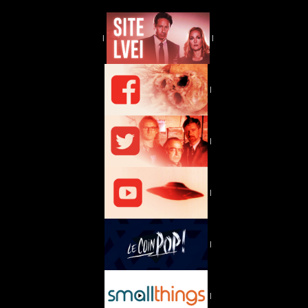
|
|
|
|
|
|
|