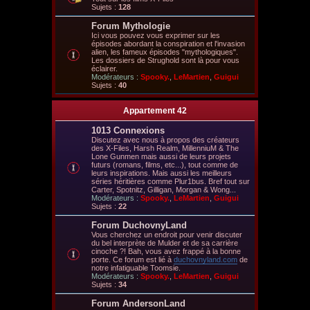
Sujets :
128
Forum Mythologie
Ici vous pouvez vous exprimer sur les
épisodes abordant la conspiration et l'invasion
alien, les fameux épisodes "mythologiques".
Les dossiers de Strughold sont là pour vous
éclairer.
Modérateurs :
Spooky.
,
LeMartien
,
Guigui
Sujets :
40
Appartement 42
1013 Connexions
Discutez avec nous à propos des créateurs
des X-Files, Harsh Realm, MillenniuM & The
Lone Gunmen mais aussi de leurs projets
futurs (romans, films, etc...), tout comme de
leurs inspirations. Mais aussi les meilleurs
séries héritières comme Plur1bus. Bref tout sur
Carter, Spotnitz, Gilligan, Morgan & Wong...
Modérateurs :
Spooky.
,
LeMartien
,
Guigui
Sujets :
22
Forum DuchovnyLand
Vous cherchez un endroit pour venir discuter
du bel interprète de Mulder et de sa carrière
cinoche ?! Bah, vous avez frappé à la bonne
porte. Ce forum est lié à
duchovnyland.com
de
notre infatiguable Toomsie.
Modérateurs :
Spooky.
,
LeMartien
,
Guigui
Sujets :
34
Forum AndersonLand