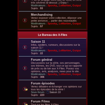
très sévères là-dessus ;) Enjoy !
Modérateurs :
Spooky.
,
LeMartien
,
Guigui
Sujets :
93
Merchandising
Venez exposer votre collection, déposer une
petite annonce.... parler des nouveautés
Modérateurs :
Spooky.
,
LeMartien
,
Guigui
Sujets :
57
Le Bureau des X-Files
Saison 11
Infos, spoilers, rumeurs, discussions sur la
saison 11 !
Modérateurs :
Spooky.
,
LeMartien
,
Guigui
Sujets :
22
Forum général
Discussions sur la série, ses personnages,
ses thèmes, les DVD, tout ce qui se rapporte
de près ou de loin aux X-Files. Postez vos
opinions, avis, analyses, news pour le site.
Modérateurs :
Spooky.
,
LeMartien
,
Guigui
Sujets :
306
Forum épisodes
Venez débattre et échanger vos opinions sur
tous les épisodes de la série !
Sous-forum :
Saison 10
Sujets :
223
Forum Films
Tout sur les films X-Files