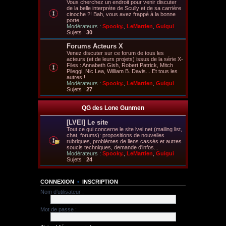
Vous cherchez un endroit pour venir discuter
de la belle interprète de Scully et de sa carrière
cinoche ?! Bah, vous avez frappé à la bonne
porte.
Modérateurs :
Spooky.
,
LeMartien
,
Guigui
Sujets :
30
Forums Acteurs X
Venez discuter sur ce forum de tous les
acteurs (et de leurs projets) issus de la série X-
Files : Annabeth Gish, Robert Patrick, Mitch
Pileggi, Nic Lea, William B. Davis... Et tous les
autres !
Modérateurs :
Spooky.
,
LeMartien
,
Guigui
Sujets :
27
QG des Lone Gunmen
[LVEI] Le site
Tout ce qui concerne le site lvei.net (mailing list,
chat, forums): propositions de nouvelles
rubriques, problèmes de liens cassés et autres
soucis techniques, demande d'infos...
Modérateurs :
Spooky.
,
LeMartien
,
Guigui
Sujets :
24
CONNEXION
•
INSCRIPTION
Nom d’utilisateur :
Mot de passe :