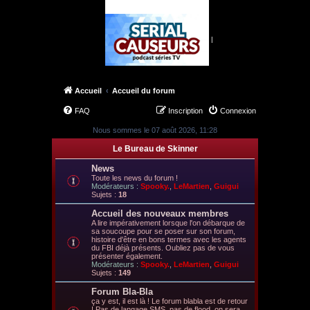
|
Accueil
Accueil du forum
FAQ
Inscription
Connexion
Nous sommes le 07 août 2026, 11:28
Le Bureau de Skinner
News
Toute les news du forum !
Modérateurs :
Spooky.
,
LeMartien
,
Guigui
Sujets :
18
Accueil des nouveaux membres
A lire impérativement lorsque l'on débarque de
sa soucoupe pour se poser sur son forum,
histoire d'être en bons termes avec les agents
du FBI déjà présents. Oubliez pas de vous
présenter également.
Modérateurs :
Spooky.
,
LeMartien
,
Guigui
Sujets :
149
Forum Bla-Bla
ça y est, il est là ! Le forum blabla est de retour
! Pas de langage SMS, pas de flood, on sera