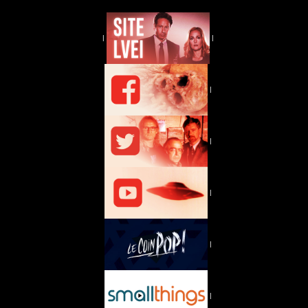
|
|
|
|
|
|
|