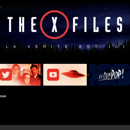
|
|
orum