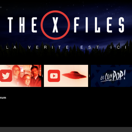
|
|
orum