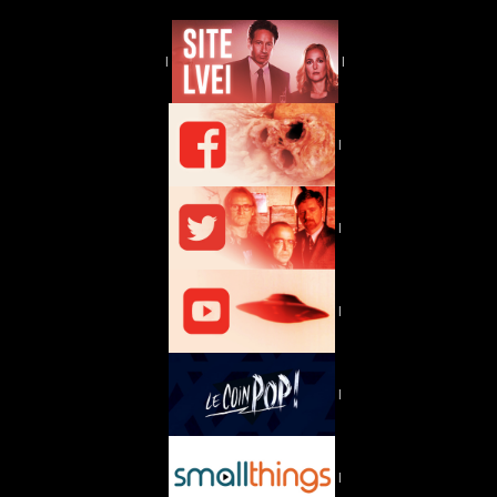
|
|
|
|
|
|
|