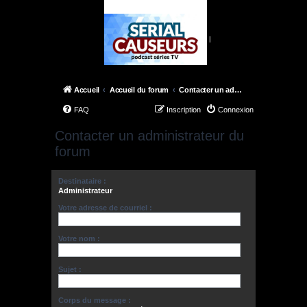
|
Accueil
Accueil du forum
Contacter un administrateur du forum
FAQ
Inscription
Connexion
Contacter un administrateur du
forum
Destinataire :
Administrateur
Votre adresse de courriel :
Votre nom :
Sujet :
Corps du message :