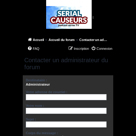
|
Accueil
Accueil du forum
Contacter un administrateur du forum
FAQ
Inscription
Connexion
Contacter un administrateur du
forum
Destinataire :
Administrateur
Votre adresse de courriel :
Votre nom :
Sujet :
Corps du message :