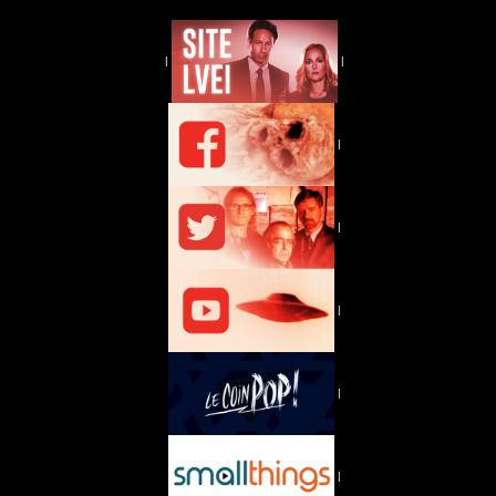
|
|
|
|
|
|
|