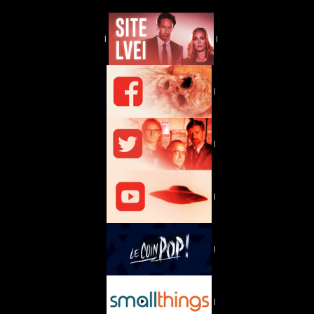
|
|
|
|
|
|
|