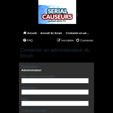
|
Accueil
Accueil du forum
Contacter un administrateur du forum
FAQ
Inscription
Connexion
Contacter un administrateur du
forum
Destinataire :
Administrateur
Votre adresse de courriel :
Votre nom :
Sujet :
Corps du message :